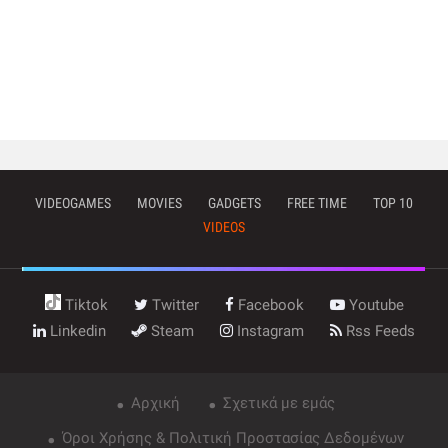
VIDEOGAMES
MOVIES
GADGETS
FREE TIME
TOP 10
VIDEOS
Tiktok
Twitter
Facebook
Youtube
Linkedin
Steam
Instagram
Rss Feeds
Αρχική
Σχετικά με εμάς
Όροι Χρήσης & Πολιτική Προστασίας Δεδομένων