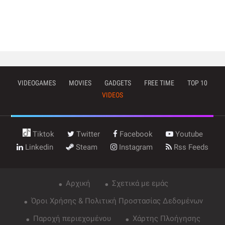
VIDEOGAMES
MOVIES
GADGETS
FREE TIME
TOP 10
VIDEOS
Tiktok
Twitter
Facebook
Youtube
Linkedin
Steam
Instagram
Rss Feeds
Αρχική
Σχετικά με εμάς
Όροι Χρήσης & Πολιτική Προστασίας Δεδομένων
Παροχή περιεχομένου
Χάρτης Πλοήγησης