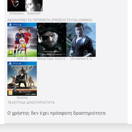
SithDante
GiannisP
ΑΚΟΛΟΥΘΕΙ ΤΑ ΠΡΟΙΌΝΤΑ (PRODUCTS FOLLOWING)
FIFA 16
Metal Gear Solid 5:
Uncharted 4: A
The Phantom Pain
Thief's End
Destiny
ΤΕΛΕΥΤΑΙΑ ΔΡΑΣΤΗΡΙΟΤΗΤΑ
Ο χρήστης δεν έχει πρόσφατη δραστηριότητα