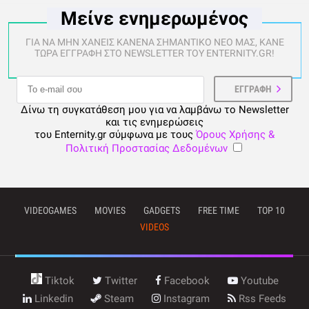
Μείνε ενημερωμένος
ΓΙΑ ΝΑ ΜΗΝ ΧΑΝΕΙΣ ΚΑΝΕΝΑ ΣΗΜΑΝΤΙΚΟ ΝΕΟ ΜΑΣ, ΚΑΝΕ
ΤΩΡΑ ΕΓΓΡΑΦΗ ΣΤΟ NEWSLETTER ΤΟΥ ENTERNITY.GR!
Δίνω τη συγκατάθεση μου για να λαμβάνω το Newsletter
και τις ενημερώσεις
του Enternity.gr σύμφωνα με τους
Όρους Χρήσης &
Πολιτική Προστασίας Δεδομένων
VIDEOGAMES
MOVIES
GADGETS
FREE TIME
TOP 10
VIDEOS
Tiktok
Twitter
Facebook
Youtube
Linkedin
Steam
Instagram
Rss Feeds