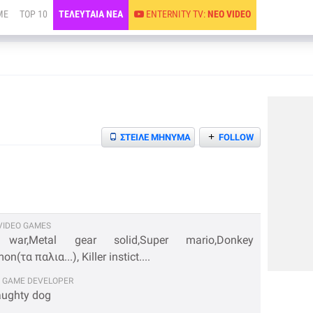
ME
TOP 10
ΤΕΛΕΥΤΑΙΑ ΝΕΑ
ENTERNITY TV:
ΝΕΟ VIDEO
+
ΣΤΕΙΛΕ ΜΗΝΥΜΑ
FOLLOW
IDEO GAMES
ar,Metal gear solid,Super mario,Donkey
(τα παλια...), Killer instict....
 GAME DEVELOPER
aughty dog