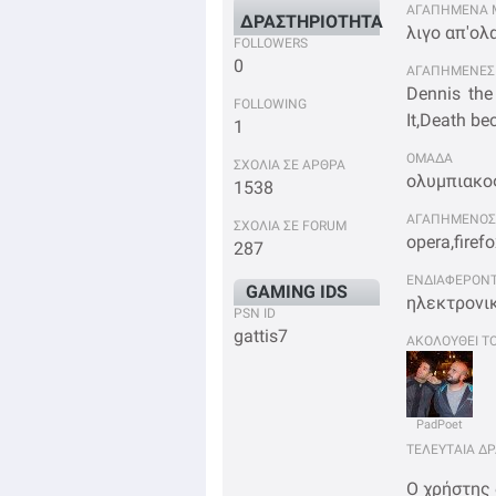
ΑΓΑΠΗΜΕΝΑ 
ΔΡΑΣΤΗΡΙΟΤΗΤΑ
λιγο απ'ολα
FOLLOWERS
0
ΑΓΑΠΗΜΕΝΕΣ 
Dennis the
FOLLOWING
It,Death be
1
OΜΑΔΑ
ΣΧΟΛΙΑ ΣΕ ΑΡΘΡΑ
ολυμπιακος(
1538
ΑΓΑΠΗΜΕΝΟΣ 
ΣΧΟΛΙΑ ΣΕ FORUM
opera,firef
287
ΕΝΔΙΑΦΕΡΟΝΤ
GAMING IDS
ηλεκτρονικα
PSN ID
gattis7
ΑΚΟΛΟΥΘΕΙ Τ
PadPoet
ΤΕΛΕΥΤΑΙΑ Δ
Ο χρήστης