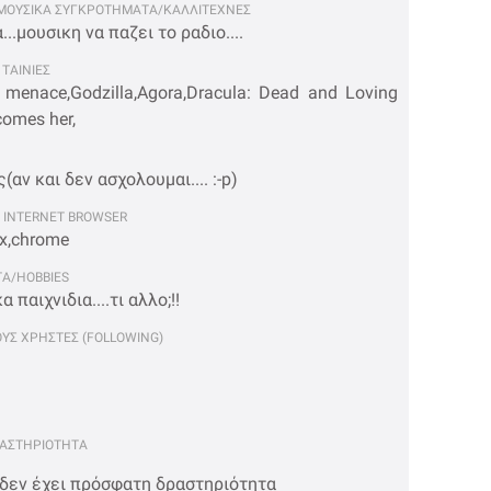
ΜΟΥΣΙΚΑ ΣΥΓΚΡΟΤΗΜΑΤΑ/ΚΑΛΛΙΤΕΧΝΕΣ
...μουσικη να παζει το ραδιο....
ΤΑΙΝΙΕΣ
 menace,Godzilla,Agora,Dracula: Dead and Loving
comes her,
αν και δεν ασχολουμαι.... :-p)
INTERNET BROWSER
ox,chrome
Α/HOBBIES
 παιχνιδια....τι αλλο;!!
ΟΥΣ ΧΡΗΣΤΕΣ (FOLLOWING)
ΡΑΣΤΗΡΙΟΤΗΤΑ
 δεν έχει πρόσφατη δραστηριότητα