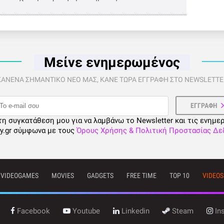
Μείνε ενημερωμένος
 ΚΑΝΕΝΑ ΣΗΜΑΝΤΙΚΟ ΝΕΟ ΜΑΣ, ΚΑΝΕ ΤΩΡΑ ΕΓΓΡΑΦΗ ΣΤΟ NEWSLETTER
τη συγκατάθεση μου για να λαμβάνω το Newsletter και τις ενημε
ty.gr σύμφωνα με τους
Όρους Χρήσης & Πολιτική Προστασίας Δ
VIDEOGAMES
MOVIES
GADGETS
FREE TIME
TOP 10
VIDEOS
Facebook
Youtube
Linkedin
Steam
In