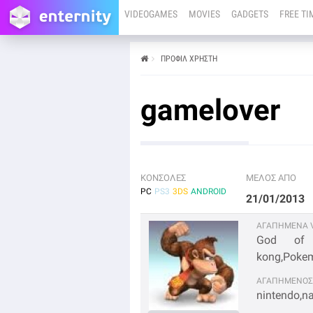
VIDEOGAMES
MOVIES
GADGETS
FREE TI
ΠΡΟΦΊΛ ΧΡΉΣΤΗ
gamelover
ΚΟΝΣΟΛΕΣ
ΜΕΛΟΣ ΑΠΟ
PC
PS3
3DS
ANDROID
21/01/2013
ΑΓΑΠΗΜΕΝΑ V
God of w
kong,Pokemon
ΑΓΑΠΗΜΕΝΟΣ
nintendo,n