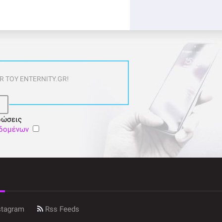
 ΤΟΥ ENTERNITY.GR!
ρώσεις
εδομένων
stagram
Rss Feeds