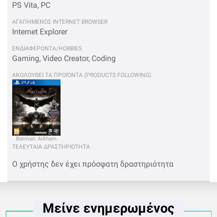
PS Vita, PC
ΑΓΑΠΗΜΕΝΟΣ INTERNET BROWSER
Internet Explorer
ΕΝΔΙΑΦΕΡΟΝΤΑ/HOBBIES
Gaming, Video Creator, Coding
ΑΚΟΛΟΥΘΕΙ ΤΑ ΠΡΟΙΌΝΤΑ (PRODUCTS FOLLOWING)
Batman: Arkham
Knight
ΤΕΛΕΥΤΑΙΑ ΔΡΑΣΤΗΡΙΟΤΗΤΑ
Ο χρήστης δεν έχει πρόσφατη δραστηριότητα
Μείνε ενημερωμένος