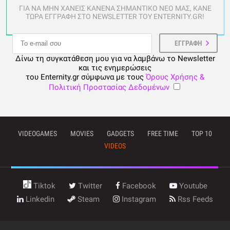
ΓΙΑ ΝΑ ΜΗΝ ΧΑΝΕΙΣ ΚΑΝΕΝΑ ΣΗΜΑΝΤΙΚΟ ΝΕΟ ΜΑΣ, ΚΑΝΕ
ΤΩΡΑ ΕΓΓΡΑΦΗ ΣΤΟ NEWSLETTER ΤΟΥ ENTERNITY.GR!
Δίνω τη συγκατάθεση μου για να λαμβάνω το Newsletter
και τις ενημερώσεις
του Enternity.gr σύμφωνα με τους
Όρους Χρήσης &
Πολιτική Προστασίας Δεδομένων
VIDEOGAMES
MOVIES
GADGETS
FREE TIME
TOP 10
VIDEOS
Tiktok
Twitter
Facebook
Youtube
Linkedin
Steam
Instagram
Rss Feeds