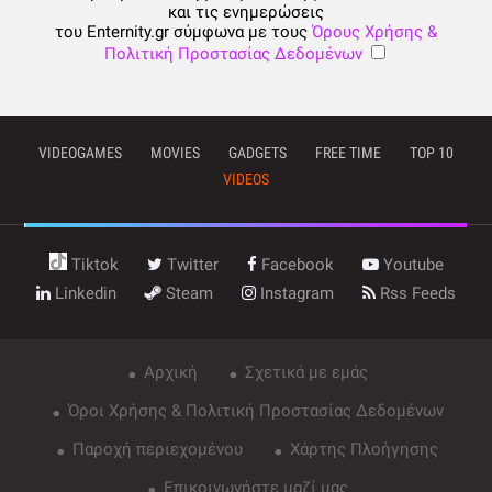
και τις ενημερώσεις
του Enternity.gr σύμφωνα με τους
Όρους Χρήσης &
Πολιτική Προστασίας Δεδομένων
VIDEOGAMES
MOVIES
GADGETS
FREE TIME
TOP 10
VIDEOS
Tiktok
Twitter
Facebook
Youtube
Linkedin
Steam
Instagram
Rss Feeds
Αρχική
Σχετικά με εμάς
Όροι Χρήσης & Πολιτική Προστασίας Δεδομένων
Παροχή περιεχομένου
Χάρτης Πλοήγησης
Επικοινωνήστε μαζί μας