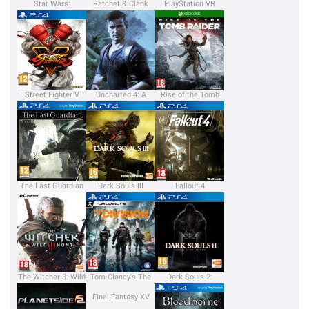
Star Wars:
Ratchet & Clank
PlayStation VR
Battlefront
Street Fighter V
Uncharted 4: A
Rise of the Tomb
Thief's End
Raider
The Last Guardian
Dark Souls III
Fallout 4
The Witcher 3: Wild
Tom Clancy's The
Dark Souls 2:
Hunt
Division
Scholar of the First
Sin
Final Fantasy XV