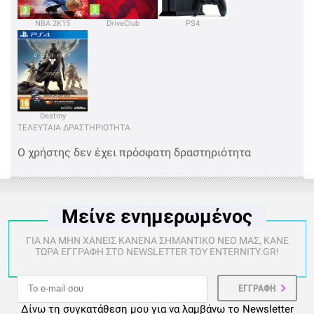
NBA 2K15
DriveClub
PS4
Destiny
ΤΕΛΕΥΤΑΙΑ ΔΡΑΣΤΗΡΙΟΤΗΤΑ
Ο χρήστης δεν έχει πρόσφατη δραστηριότητα
Μείνε ενημερωμένος
ΓΙΑ ΝΑ ΜΗΝ ΧΑΝΕΙΣ ΚΑΝΕΝΑ ΣΗΜΑΝΤΙΚΟ ΝΕΟ ΜΑΣ, ΚΑΝΕ
ΤΩΡΑ ΕΓΓΡΑΦΗ ΣΤΟ NEWSLETTER ΤΟΥ ENTERNITY.GR!
Δίνω τη συγκατάθεση μου για να λαμβάνω το Newsletter