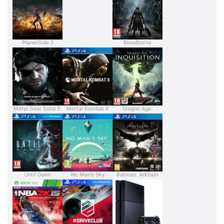
PlanetSide 2
Bloodborne
Metal Gear Solid 5:
Mortal Kombat X
Dragon Age:
The Phantom Pain
Inquisition
Until Dawn
No Man’s Sky
Batman: Arkham
Knight