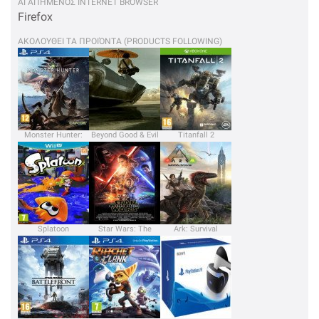
ΑΓΑΠΗΜΕΝΟΣ INTERNET BROWSER
Firefox
ΑΚΟΛΟΥΘΕΙ ΤΑ ΠΡΟΙΌΝΤΑ (PRODUCTS FOLLOWING)
Monster Hunter:
Beyond Good & Evil
Titanfall 2
World
2
Splatoon
Star Wars: The
Ark: Survival
Force Awakens
Evolved