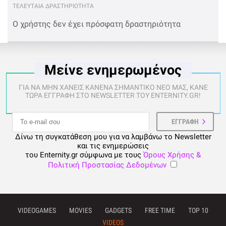
Battlefront
ΤΕΛΕΥΤΑΙΑ ΔΡΑΣΤΗΡΙΟΤΗΤΑ
Ο χρήστης δεν έχει πρόσφατη δραστηριότητα
Μείνε ενημερωμένος
ΓΙΑ ΝΑ ΜΗΝ ΧΑΝΕΙΣ ΚΑΝΕΝΑ ΣΗΜΑΝΤΙΚΟ ΝΕΟ ΜΑΣ, ΚΑΝΕ
ΤΩΡΑ ΕΓΓΡΑΦΗ ΣΤΟ NEWSLETTER ΤΟΥ ENTERNITY.GR!
Δίνω τη συγκατάθεση μου για να λαμβάνω το Newsletter
και τις ενημερώσεις
του Enternity.gr σύμφωνα με τους
Όρους Χρήσης &
Πολιτική Προστασίας Δεδομένων
VIDEOGAMES
MOVIES
GADGETS
FREE TIME
TOP 10
VIDEOS