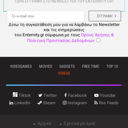
ΤΩΡΑ ΕΓΓΡΑΦΗ ΣΤΟ NEWSLETTER ΤΟΥ ENTERNITY.GR!
Δίνω τη συγκατάθεση μου για να λαμβάνω το Newsletter
και τις ενημερώσεις
του Enternity.gr σύμφωνα με τους
Όρους Χρήσης &
Πολιτική Προστασίας Δεδομένων
VIDEOGAMES
MOVIES
GADGETS
FREE TIME
TOP 10
VIDEOS
Tiktok
Twitter
Facebook
Youtube
Linkedin
Steam
Instagram
Rss Feeds
Αρχική
Σχετικά με εμάς