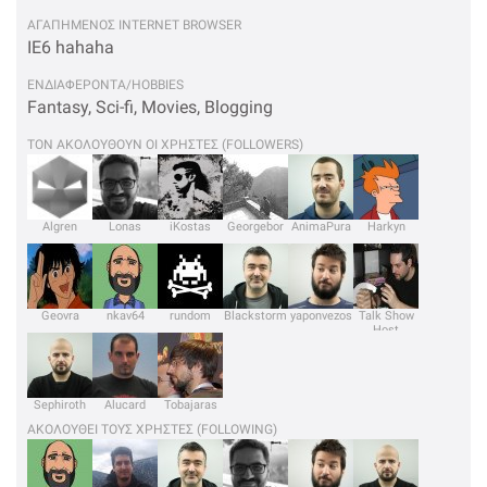
ΑΓΑΠΗΜΕΝΟΣ INTERNET BROWSER
IE6 hahaha
ΕΝΔΙΑΦΕΡΟΝΤΑ/HOBBIES
Fantasy, Sci-fi, Movies, Blogging
ΤΟΝ ΑΚΟΛΟΥΘΟΥΝ ΟΙ ΧΡΗΣΤΕΣ (FOLLOWERS)
Algren
Lonas
iKostas
Georgebor
AnimaPura
Harkyn
Geovra
nkav64
rundom
Blackstorm
yaponvezos
Talk Show
Host
Sephiroth
Alucard
Tobajaras
ΑΚΟΛΟΥΘΕΙ ΤΟΥΣ ΧΡΗΣΤΕΣ (FOLLOWING)