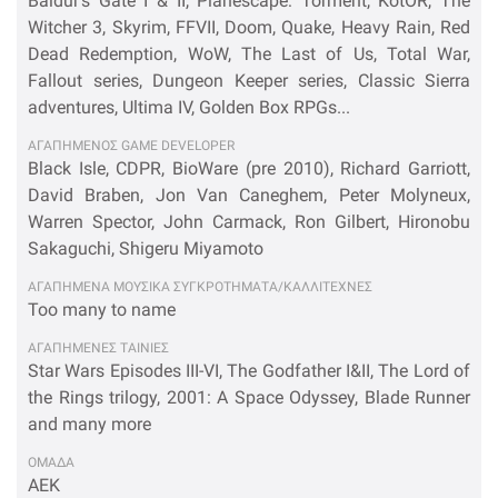
Baldur's Gate I & II, Planescape: Torment, KotOR, The
Witcher 3, Skyrim, FFVII, Doom, Quake, Heavy Rain, Red
Dead Redemption, WoW, The Last of Us, Total War,
Fallout series, Dungeon Keeper series, Classic Sierra
adventures, Ultima IV, Golden Box RPGs...
ΑΓΑΠΗΜΕΝΟΣ GAME DEVELOPER
Black Isle, CDPR, BioWare (pre 2010), Richard Garriott,
David Braben, Jon Van Caneghem, Peter Molyneux,
Warren Spector, John Carmack, Ron Gilbert, Hironobu
Sakaguchi, Shigeru Miyamoto
ΑΓΑΠΗΜΕΝΑ ΜΟΥΣΙΚΑ ΣΥΓΚΡΟΤΗΜΑΤΑ/ΚΑΛΛΙΤΕΧΝΕΣ
Too many to name
ΑΓΑΠΗΜΕΝΕΣ ΤΑΙΝΙΕΣ
Star Wars Episodes III-VI, The Godfather I&II, The Lord of
the Rings trilogy, 2001: A Space Odyssey, Blade Runner
and many more
OΜΑΔΑ
AEK