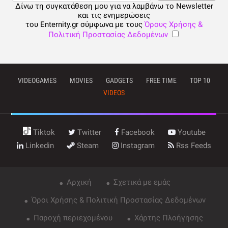
Δίνω τη συγκατάθεση μου για να λαμβάνω το Newsletter
και τις ενημερώσεις
του Enternity.gr σύμφωνα με τους
Όρους Χρήσης &
Πολιτική Προστασίας Δεδομένων
VIDEOGAMES
MOVIES
GADGETS
FREE TIME
TOP 10
VIDEOS
Tiktok
Twitter
Facebook
Youtube
Linkedin
Steam
Instagram
Rss Feeds
Αρχική
Σχετικά με εμάς
Όροι Χρήσης & Πολιτική Προστασίας Δεδομένων
Παροχή περιεχομένου
Χάρτης Πλοήγησης