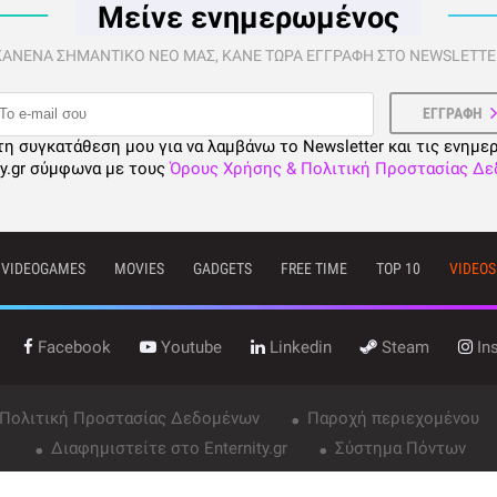
Μείνε ενημερωμένος
 ΚΑΝΕΝΑ ΣΗΜΑΝΤΙΚΟ ΝΕΟ ΜΑΣ, ΚΑΝΕ ΤΩΡΑ ΕΓΓΡΑΦΗ ΣΤΟ NEWSLETTER
τη συγκατάθεση μου για να λαμβάνω το Newsletter και τις ενημε
ty.gr σύμφωνα με τους
Όρους Χρήσης & Πολιτική Προστασίας Δ
VIDEOGAMES
MOVIES
GADGETS
FREE TIME
TOP 10
VIDEOS
Facebook
Youtube
Linkedin
Steam
In
 Πολιτική Προστασίας Δεδομένων
Παροχή περιεχομένου
Διαφημιστείτε στο Enternity.gr
Σύστημα Πόντων