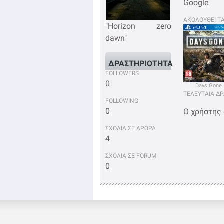
Google
ΑΚΟΛΟΥΘΕΙ Τ
"Horizon zero
dawn"
ΔΡΑΣΤΗΡΙΟΤΗΤΑ
FOLLOWERS
0
Days Gone
ΤΕΛΕΥΤΑΙΑ Δ
FOLLOWING
0
Ο χρήστης
ΣΧΟΛΙΑ ΣΕ ΑΡΘΡΑ
4
ΣΧΟΛΙΑ ΣΕ FORUM
0