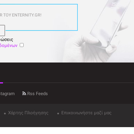
 ΤΟΥ ENTERNITY.GR!
ρώσεις
εδομένων
stagram
Rss Feeds
Χάρτης Πλοήγησης
Επικοινωνήστε μαζί μας