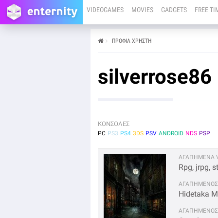
VIDEOGAMES
MOVIES
GADGETS
FREE TI
ΠΡΟΦΊΛ ΧΡΉΣΤΗ
silverrose86
ΚΟΝΣΟΛΕΣ
PC
PS3
PS4
3DS
PSV
ANDROID
NDS
PSP
ΑΓΑΠΗΜΕΝΑ V
Rpg, jrpg, s
ΑΓΑΠΗΜΕΝΟΣ
Hidetaka M
ΑΓΑΠΗΜΕΝΟΣ 