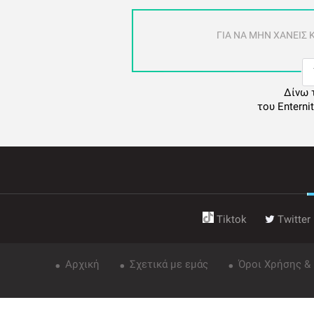
ΓΙΑ ΝΑ ΜΗΝ ΧΑΝΕΙΣ
Δίνω 
του Enterni
Tiktok
Twitter
Αρχική
Σχετικά με εμάς
Όροι Χρήσης &