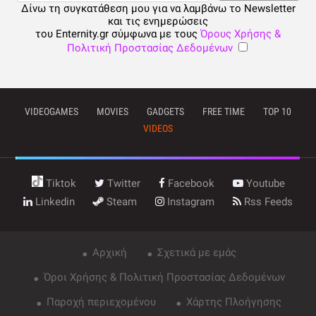
Δίνω τη συγκατάθεση μου για να λαμβάνω το Newsletter
και τις ενημερώσεις
του Enternity.gr σύμφωνα με τους
Όρους Χρήσης &
Πολιτική Προστασίας Δεδομένων
VIDEOGAMES
MOVIES
GADGETS
FREE TIME
TOP 10
VIDEOS
Tiktok
Twitter
Facebook
Youtube
Linkedin
Steam
Instagram
Rss Feeds
Αρχική
Σχετικά με εμάς
Όροι Χρήσης & Πολιτική Προστασίας Δεδομένων
Παροχή περιεχομένου
Χάρτης Πλοήγησης