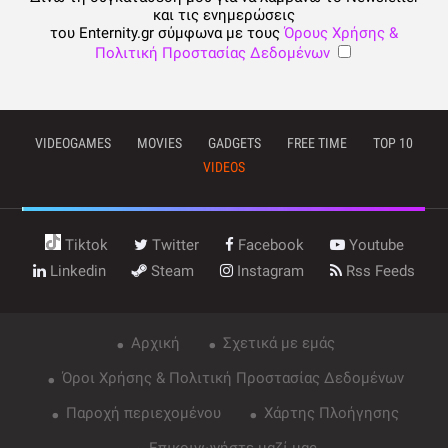
και τις ενημερώσεις
του Enternity.gr σύμφωνα με τους
Όρους Χρήσης &
Πολιτική Προστασίας Δεδομένων
VIDEOGAMES
MOVIES
GADGETS
FREE TIME
TOP 10
VIDEOS
Tiktok
Twitter
Facebook
Youtube
Linkedin
Steam
Instagram
Rss Feeds
Αρχική
Σχετικά με εμάς
Όροι Χρήσης & Πολιτική Προστασίας Δεδομένων
Παροχή περιεχομένου
Χάρτης Πλοήγησης
Επικοινωνήστε μαζί μας