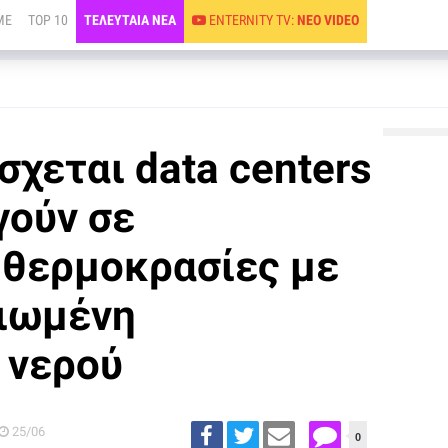
ME
TOP 10
ΤΕΛΕΥΤΑΙΑ ΝΕΑ
ENTERNITY TV:
ΝΕΟ VIDEO
σχεται data centers
γούν σε
 θερμοκρασίες με
ειωμένη
 νερού
25/06
0