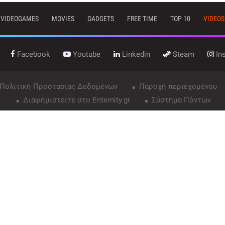
VIDEOGAMES
MOVIES
GADGETS
FREE TIME
TOP 10
VIDEOS
Facebook
Youtube
Linkedin
Steam
In
 Πολιτική Προστασίας Δεδομένων
Παροχή περιεχομένου
Διαφημιστείτε στο Enternity.gr
Σύστημα Πόντων