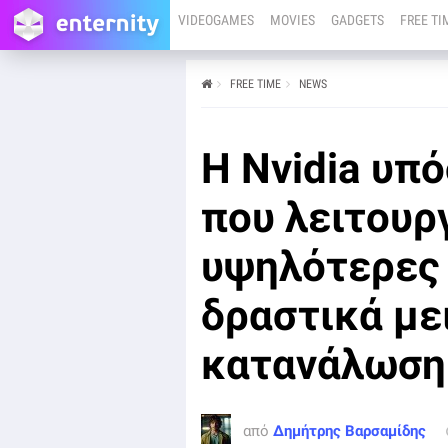
VIDEOGAMES
MOVIES
GADGETS
FREE TI
FREE TIME
NEWS
από
Δημήτρης Βαρσαμίδης
25/06
Η Nvidia παρουσίασε τον νέο σχεδιασμό Rubin-
Η Nvidia υπό
generation για κέντρα δεδομένων τεχνητής
νοημοσύνης.
που λειτουρ
υψηλότερες
δραστικά μ
κατανάλωση
από
Δημήτρης Βαρσαμίδης