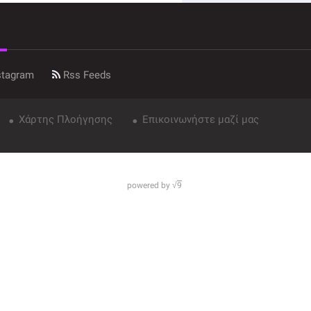
stagram
Rss Feeds
Χάρτης Πλοήγησης
Επικοινωνήστε μαζί μας
powered by √
9