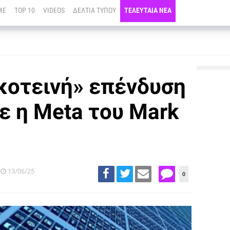
ME
TOP 10
VIDEOS
ΔΕΛΤΙΑ ΤΥΠΟΥ
ΤΕΛΕΥΤΑΙΑ ΝΕΑ
κοτεινή» επένδυση
ε η Meta του Mark
13/06/25
0