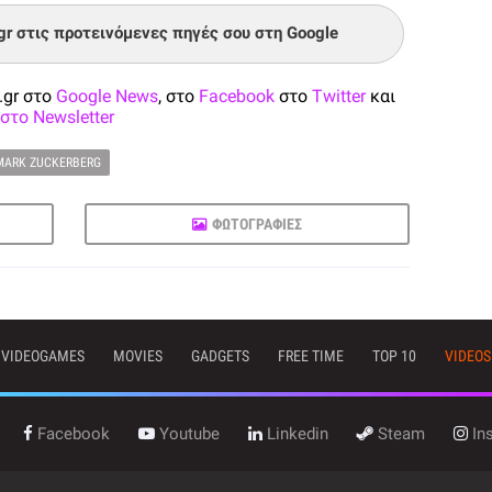
.gr στις προτεινόμενες πηγές σου στη Google
.gr στο
Google News
, στο
Facebook
στο
Twitter
και
στο Newsletter
MARK ZUCKERBERG
ΦΩΤΟΓΡΑΦΙΕΣ
VIDEOGAMES
MOVIES
GADGETS
FREE TIME
TOP 10
VIDEOS
Facebook
Youtube
Linkedin
Steam
In