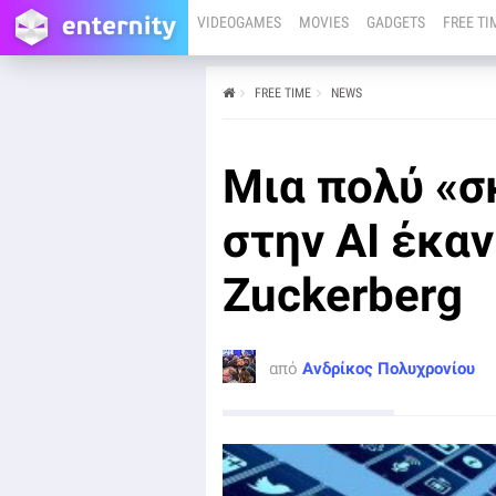
VIDEOGAMES
MOVIES
GADGETS
FREE TI
FREE TIME
NEWS
από
Ανδρίκος Πολυχρονίου
13/06/25
Μια πολύ «σ
Η Meta του Mark Zuckerberg ανακοίνωσε τη
μεγαλύτερη εξωτερική της επένδυση μέχρι σήμερα,
με 15 δισεκατομμύρια δολάρια για απόκτηση 49% των
στην ΑΙ έκαν
μετοχών της Scale AI.
Zuckerberg
από
Ανδρίκος Πολυχρονίου