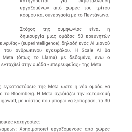
κατηγορείται για εκμετάλλευση
εργαζομένων από χώρες του τρίτου
κόσμου και συνεργασία με το Πεντάγωνο.
Στόχος της συμφωνίας είναι η
δημιουργία μιας ομάδας 50 ερευνητών
υφυΐας» (superintelligence), δηλαδή ενός AI ικανού
ς του ανθρώπινου εγκεφάλου. Η Scale AI θα
ς Meta (όπως το Llama) με δεδομένα, ενώ ο
 ενταχθεί στην ομάδα «υπερευφυΐας» της Meta.
ις εγκαταστάσεις της Meta ώστε η νέα ομάδα να
ε το Bloomberg. Η Meta σχεδιάζει την κατασκευή
gigawatt, με κόστος που μπορεί να ξεπεράσει τα 30
βασικές κατηγορίες:
νάμεων: Χρησιμοποιεί εργαζόμενους από χώρες