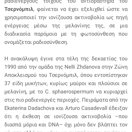
ραδιενεργούς τοίχους του αντιδραστήρα του
Τσερνόμπιλ
, φαίνεται να έχει εξελιχθεί ώστε να
χρησιμοποιεί την ιονίζουσα ακτινοβολία ως πηγή
ενέργειας μέσω της μελανίνης της, σε μια
διαδικασία παρόμοια με τη φωτοσύνθεση που
ονομάζεται ραδιοσύνθεση.
Η ανακάλυψη έγινε στα τέλη της δεκαετίας του
1990 από την ομάδα της Nelli Zhdanova στην Ζώνη
Αποκλεισμού του Τσερνόμπιλ, όπου εντοπίστηκαν
37 είδη μυκήτων, κυρίως μαύροι και πλούσιοι σε
μελανίνη, με το C. sphaerospermum να κυριαρχεί
στις πιο ραδιενεργές περιοχές. Πειράματα από την
Ekaterina Dadachova και Arturo Casadevall έδειξαν
ότι η έκθεση σε ιονίζουσα ακτινοβολία –που
διασπά μόρια και DNA– όχι μόνο δεν βλάπτει τον