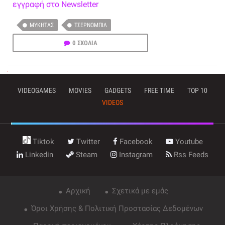
εγγραφή στο Newsletter
ΜΎΚΗΤΑΣ
ΤΣΕΡΝΌΜΠΙΛ
0 ΣΧΟΛΙΑ
VIDEOGAMES
MOVIES
GADGETS
FREE TIME
TOP 10
VIDEOS
Tiktok
Twitter
Facebook
Youtube
Linkedin
Steam
Instagram
Rss Feeds
Αρχική
Σχετικά με εμάς
Όροι Χρήσης & Πολιτική Προστασίας Δεδομένων