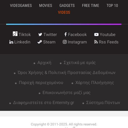
VIDEOGAMES
MOVIES
GADGETS
FREE TIME
TOP 10
VIDEOS
Tiktok
Twitter
Facebook
Youtube
Linkedin
Steam
Instagram
Rss Feeds
Αρχική
Σχετικά με εμάς
Όροι Χρήσης & Πολιτική Προστασίας Δεδομένων
Παροχή περιεχομένου
Χάρτης Πλοήγησης
Επικοινωνήστε μαζί μας
Διαφημιστείτε στο Enternity.gr
Σύστημα Πόντων
Copyright © 2011-2025. All rights reserved.