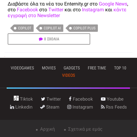
Διαβάστε όλα τα νέα του Enternity.gr στο
Google News
,
στο
Facebook
στο
Twitter
και στο
Instagram
και
κάντε
εγγραφή στο Newsletter
COPILOT
COPILOT AI
COPILOT PLUS
0 ΣΧΟΛΙΑ
VIDEOGAMES
MOVIES
GADGETS
FREE TIME
TOP 10
VIDEOS
Tiktok
Twitter
Facebook
Youtube
Linkedin
Steam
Instagram
Rss Feeds
Αρχική
Σχετικά με εμάς