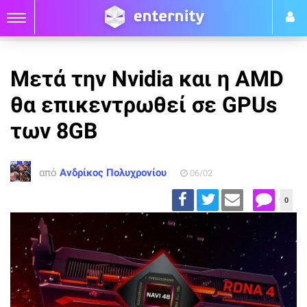
Μετά την Nvidia και η AMD
θα επικεντρωθεί σε GPUs
των 8GB
από
Ανδρίκος Πολυχρονίου
06/02
0