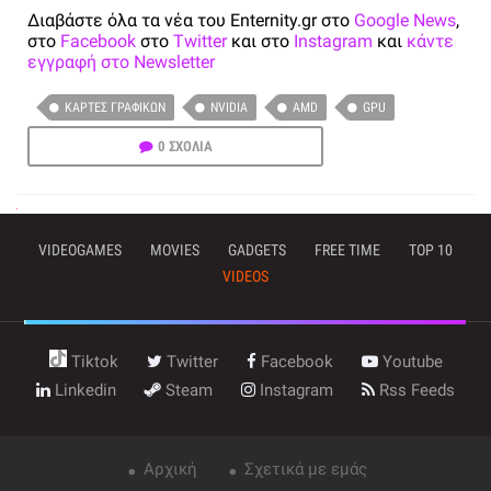
Διαβάστε όλα τα νέα του Enternity.gr στο
Google News
,
στο
Facebook
στο
Twitter
και στο
Instagram
και
κάντε
εγγραφή στο Newsletter
ΚΆΡΤΕΣ ΓΡΑΦΙΚΏΝ
NVIDIA
AMD
GPU
0 ΣΧΟΛΙΑ
VIDEOGAMES
MOVIES
GADGETS
FREE TIME
TOP 10
VIDEOS
Tiktok
Twitter
Facebook
Youtube
Linkedin
Steam
Instagram
Rss Feeds
Αρχική
Σχετικά με εμάς