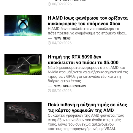
06/02/2026
Η AMD ίσως φανέρωσε τον ορίζοντα
κυκλοφορίας του επόμενου Xbox
Η AMD δεν αποκλείεται να αποκάλυψε το
πότε πρέπει να αναμένουμε το επόμενο Xbox..
NEWS
NEWS
04/02/2026
Η τιμή της RTX 5090 δεν
αποκλείεται να πιάσει τα $5.000
Νέα δημοσιεύματα αναφέρουν ότι οι AMD και
Nvidia ετοιμάζονται να αυξήσουν σημαντικά τις
τιμές των GPUs για καταναλωτές κατά τη
διάρκεια του έτους.
NEWS
GRAPHICSCARDS
05/01/2026
Πολύ πιθανή η αύξηση τιμής σε όλες
τις κάρτες γραφικών της AMD
Οι κάρτες γραφικών της AMD φαίνεται πως
ετοιμάζονται να δουν νέα άνοδο στις τιμές
τους, λόγω του συνεχώς αυξανόμενου
κόστους της παραγωγής μνήμης VRAM.