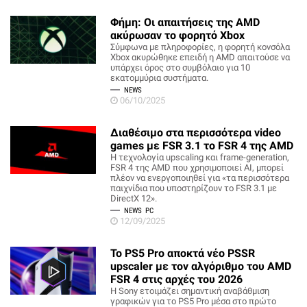
Φήμη: Οι απαιτήσεις της AMD
ακύρωσαν το φορητό Xbox
Σύμφωνα με πληροφορίες, η φορητή κονσόλα
Xbox ακυρώθηκε επειδή η AMD απαιτούσε να
υπάρχει όρος στο συμβόλαιο για 10
εκατομμύρια συστήματα.
NEWS
06/10/2025
Διαθέσιμο στα περισσότερα video
games με FSR 3.1 το FSR 4 της AMD
Η τεχνολογία upscaling και frame-generation,
FSR 4 της AMD που χρησιμοποιεί AI, μπορεί
πλέον να ενεργοποιηθεί για «τα περισσότερα
παιχνίδια που υποστηρίζουν το FSR 3.1 με
DirectX 12».
NEWS
PC
12/09/2025
Το PS5 Pro αποκτά νέο PSSR
upscaler με τον αλγόριθμο του AMD
FSR 4 στις αρχές του 2026
Η Sony ετοιμάζει σημαντική αναβάθμιση
γραφικών για το PS5 Pro μέσα στο πρώτο