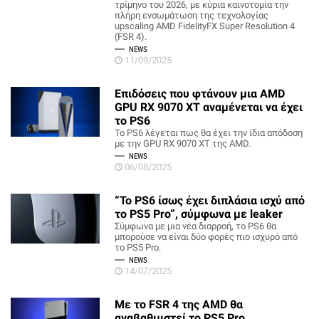
τρίμηνο του 2026, με κύρια καινοτομία την
πλήρη ενσωμάτωση της τεχνολογίας
upscaling AMD FidelityFX Super Resolution 4
(FSR 4).
NEWS
11/09/2025
Επιδόσεις που φτάνουν μια AMD
GPU RX 9070 XT αναμένεται να έχει
το PS6
Το PS6 λέγεται πως θα έχει την ίδια απόδοση
με την GPU RX 9070 XT της AMD.
NEWS
06/08/2025
“Το PS6 ίσως έχει διπλάσια ισχύ από
το PS5 Pro”, σύμφωνα με leaker
Σύμφωνα με μια νέα διαρροή, το PS6 θα
μπορούσε να είναι δύο φορές πιο ισχυρό από
το PS5 Pro.
NEWS
14/07/2025
Με το FSR 4 της AMD θα
αναβαθμιστεί το PS5 Pro