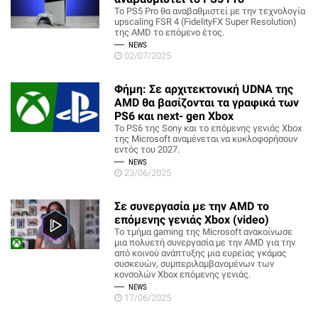
Το PS5 Pro θα αναβαθμιστεί με την τεχνολογία
upscaling FSR 4 (FidelityFX Super Resolution)
της AMD το επόμενο έτος.
NEWS
02/07/2025
Φήμη: Σε αρχιτεκτονική UDNA της
AMD θα βασίζονται τα γραφικά των
PS6 και next- gen Xbox
Το PS6 της Sony και το επόμενης γενιάς Xbox
της Microsoft αναμένεται να κυκλοφορήσουν
εντός του 2027.
NEWS
23/06/2025
Σε συνεργασία με την AMD το
επόμενης γενιάς Xbox (video)
Το τμήμα gaming της Microsoft ανακοίνωσε
μια πολυετή συνεργασία με την AMD για την
από κοινού ανάπτυξης μια ευρείας γκάμας
συσκευών, συμπεριλαμβανομένων των
κονσολών Xbox επόμενης γενιάς.
NEWS
17/06/2025