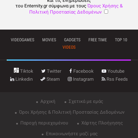
και τις ενημερώσεις
του Enternity.gr σύμφωνα με τους
Όρους Χρήσης &
Πολιτική Προστασίας Δεδομένων
VIDEOGAMES
MOVIES
GADGETS
FREE TIME
TOP 10
VIDEOS
Tiktok
Twitter
Facebook
Youtube
Linkedin
Steam
Instagram
Rss Feeds
Αρχική
Σχετικά με εμάς
Όροι Χρήσης & Πολιτική Προστασίας Δεδομένων
Παροχή περιεχομένου
Χάρτης Πλοήγησης
Επικοινωνήστε μαζί μας