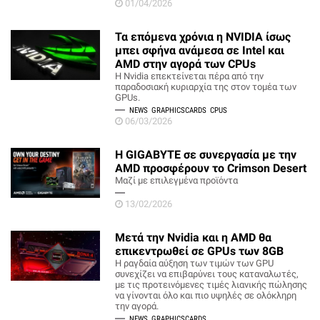
01/04/2026
Τα επόμενα χρόνια η NVIDIA ίσως
μπει σφήνα ανάμεσα σε Intel και
AMD στην αγορά των CPUs
Η Nvidia επεκτείνεται πέρα από την
παραδοσιακή κυριαρχία της στον τομέα των
GPUs.
NEWS
GRAPHICSCARDS
CPUS
06/03/2026
Η GIGABYTE σε συνεργασία με την
AMD προσφέρουν το Crimson Desert
Μαζί με επιλεγμένα προϊόντα
13/02/2026
Μετά την Nvidia και η AMD θα
επικεντρωθεί σε GPUs των 8GB
Η ραγδαία αύξηση των τιμών των GPU
συνεχίζει να επιβαρύνει τους καταναλωτές,
με τις προτεινόμενες τιμές λιανικής πώλησης
να γίνονται όλο και πιο υψηλές σε ολόκληρη
την αγορά.
NEWS
GRAPHICSCARDS