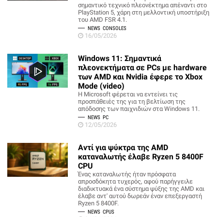
σημαντικό τεχνικό πλεονέκτημα απέναντι στο
PlayStation 5, χάρη στη μελλοντική υποστήριξη
του AMD FSR 4.1.
NEWS
CONSOLES
16/05/2026
Windows 11: Σημαντικά
πλεονεκτήματα σε PCs με hardware
των AMD και Nvidia έφερε το Xbox
Mode (video)
Η Microsoft φέρεται να εντείνει τις
προσπάθειές της για τη βελτίωση της
απόδοσης των παιχνιδιών στα Windows 11.
NEWS
PC
12/05/2026
Αντί για ψύκτρα της AMD
καταναλωτής έλαβε Ryzen 5 8400F
CPU
Ένας καταναλωτής ήταν πρόσφατα
απροσδόκητα τυχερός, αφού παρήγγειλε
διαδικτυακά ένα σύστημα ψύξης της AMD και
έλαβε αντ' αυτού δωρεάν έναν επεξεργαστή
Ryzen 5 8400F.
NEWS
CPUS