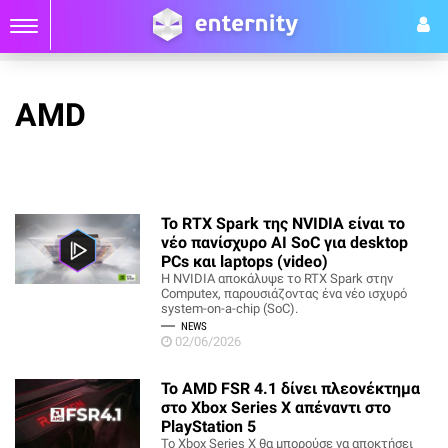
AMD
Το RTX Spark της NVIDIA είναι το
νέο πανίσχυρο ΑΙ SoC για desktop
PCs και laptops (video)
Η NVIDIA αποκάλυψε το RTX Spark στην
Computex, παρουσιάζοντας ένα νέο ισχυρό
system-on-a-chip (SoC).
NEWS
02/06/2026
Το AMD FSR 4.1 δίνει πλεονέκτημα
στο Xbox Series X απέναντι στο
PlayStation 5
Το Xbox Series X θα μπορούσε να αποκτήσει