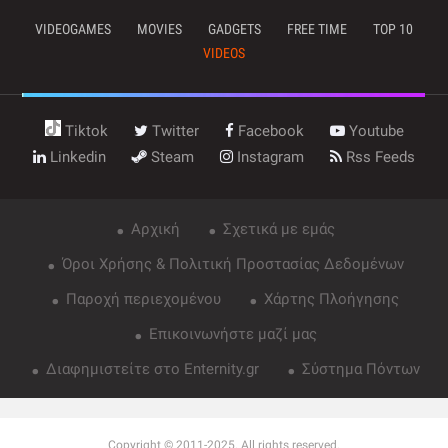
VIDEOGAMES
MOVIES
GADGETS
FREE TIME
TOP 10
VIDEOS
Tiktok
Twitter
Facebook
Youtube
Linkedin
Steam
Instagram
Rss Feeds
Αρχική
Σχετικά με εμάς
Όροι Χρήσης & Πολιτική Προστασίας Δεδομένων
Παροχή περιεχομένου
Χάρτης Πλοήγησης
Επικοινωνήστε μαζί μας
Διαφημιστείτε στο Enternity.gr
Σύστημα Πόντων
Copyright © 2011-2025. All rights reserved.