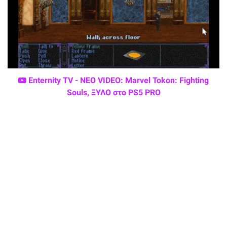
Enternity TV - ΝΕΟ VIDEO: Marvel Tokon: Fighting
Souls, ΞΥΛΟ στο PS5 PRO