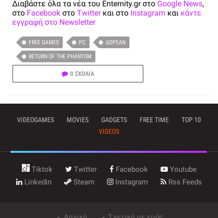
Διαβάστε όλα τα νέα του Enternity.gr στο
Google News
,
στο
Facebook
στο
Twitter
και στο
Instagram
και
κάντε
εγγραφή στο Newsletter
FREE GAMES
PC
ΔΩΡΕΆΝ
RETURN OF THE PHANTOM
0 ΣΧΟΛΙΑ
VIDEOGAMES
MOVIES
GADGETS
FREE TIME
TOP 10
VIDEOS
Tiktok
Twitter
Facebook
Youtube
Linkedin
Steam
Instagram
Rss Feeds
Αρχική
Σχετικά με εμάς