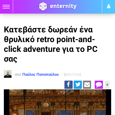
Κατεβάστε δωρεάν ένα
θρυλικό retro point-and-
click adventure για το PC
σας
από
Παύλος Παπαπαύλου
01/11/24
0