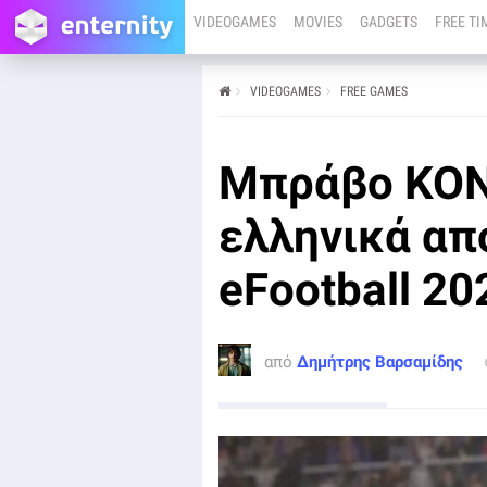
VIDEOGAMES
MOVIES
GADGETS
FREE TI
VIDEOGAMES
FREE GAMES
από
Δημήτρης Βαρσαμίδης
08/05/24
Μπράβο ΚΟΝΑ
Μπορεί η είδηση να πέρασε στα "ψιλά" λόγω την
ημερών και λόγω του γεγονότος ότι δεν αφορά άμεσα
μεγάλες αγορές, είναι όμως βέβαιο πως θα
ελληνικά από
εκνευρίσει πολλούς Έλληνες gamers.
eFootball 20
από
Δημήτρης Βαρσαμίδης