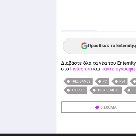
Πρόσθεσε το Enternity
Διαβάστε όλα τα νέα του Enternity
στο
Instagram
και
κάντε εγγραφή 
FREE GAMES
PC
PS4
ANDROID
XBOX SERIES S
EF
5 ΣΧΟΛΙΑ