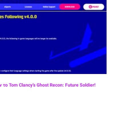
το Tom Clancy’s Ghost Recon: Future Soldier!