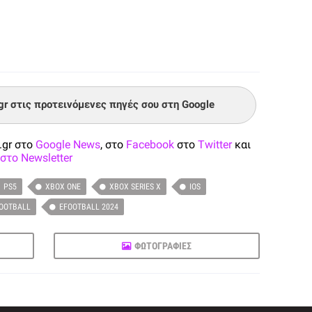
.gr στις προτεινόμενες πηγές σου στη Google
.gr στο
Google News
, στο
Facebook
στο
Twitter
και
στο Newsletter
PS5
XBOX ONE
XBOX SERIES X
IOS
OOTBALL
EFOOTBALL 2024
ΦΩΤΟΓΡΑΦΙΕΣ