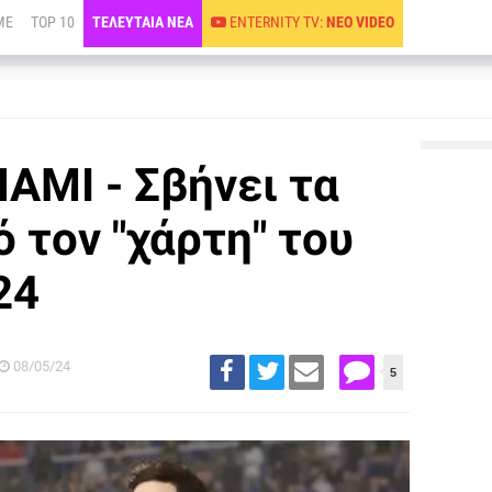
ME
TOP 10
ΤΕΛΕΥΤΑΙΑ ΝΕΑ
ENTERNITY TV:
ΝΕΟ VIDEO
ΜΙ - Σβήνει τα
 τον "χάρτη" του
24
08/05/24
5