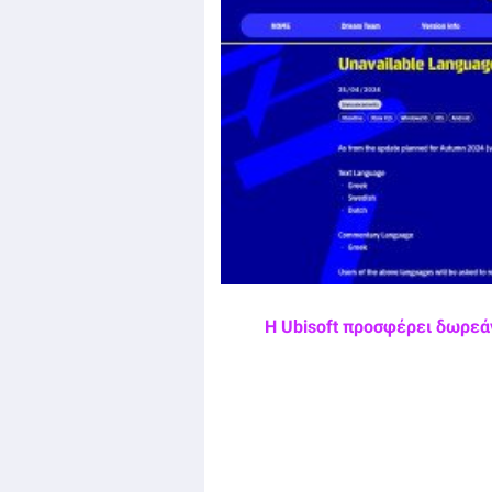
Η Ubisoft προσφέρει δωρεάν 