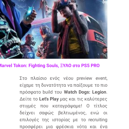
Marvel Tokon: Fighting Souls, ΞΥΛΟ στο PS5 PRO
Στο πλαίσιο ενός νέου preview event,
είχαμε τη δυνατότητα να παίξουμε το πιο
πρόσφατο build του
Watch Dogs: Legion
.
Δείτε το
Let's Play
μας και τις καλύτερες
στιγμές που καταγράψαμε! O τίτλος
δείχνει σαφώς βελτιωμένος, ενώ οι
επιλογές της ιστορίας με το recruiting
προσφέρει μια φρέσκια νότα και ένα