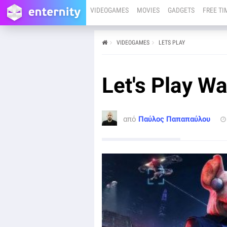
VIDEOGAMES
MOVIES
GADGETS
FREE TI
VIDEOGAMES
LETS PLAY
από
Παύλος Παπαπαύλου
06/10/20
PC
PS4
PS5
XBOX ONE
XBOX SERIES X
GOOGLE STADIA
Let's Play W
Στο πλαίσιο ενός νέου preview event, είχαμε τη
δυνατότητα να παίξουμε το πιο πρόσφατο build του
Watch Dogs: Legion. Δείτε το Let's Play μας και τις
καλύτερες στιγμές που καταγράψαμε!
από
Παύλος Παπαπαύλου