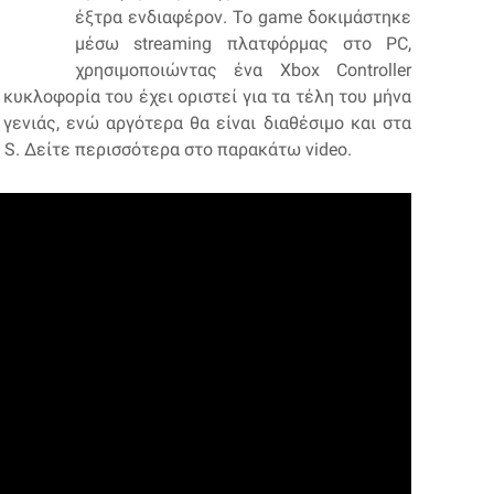
έξτρα ενδιαφέρον. Το game δοκιμάστηκε
μέσω streaming πλατφόρμας στο PC,
χρησιμοποιώντας ένα Xbox Controller
κυκλοφορία του έχει οριστεί για τα τέλη του μήνα
γενιάς, ενώ αργότερα θα είναι διαθέσιμο και στα
es S. Δείτε περισσότερα στο παρακάτω video.