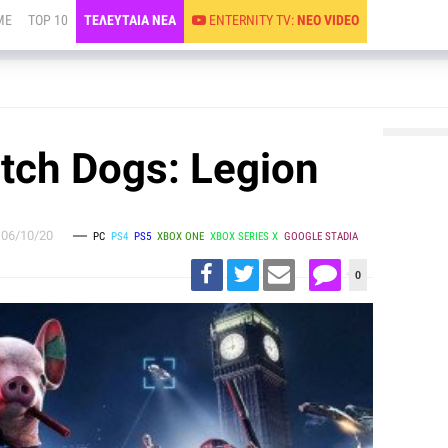
ME
TOP 10
ΤΕΛΕΥΤΑΙΑ ΝΕΑ
ENTERNITY TV:
ΝΕΟ VIDEO
atch Dogs: Legion
06/10/20
PC
PS4
PS5
XBOX ONE
XBOX SERIES X
GOOGLE STADIA
0