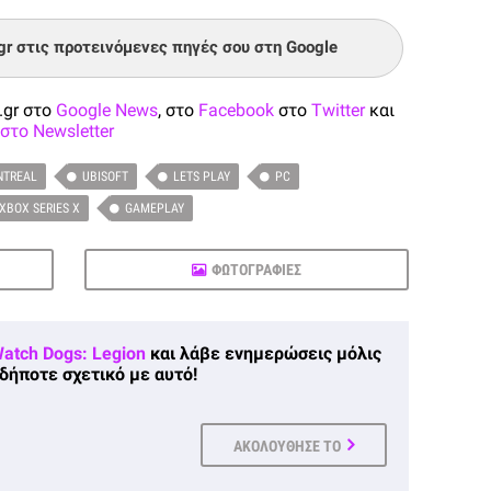
.gr στις προτεινόμενες πηγές σου στη Google
.gr στο
Google News
, στο
Facebook
στο
Twitter
και
στο Newsletter
NTREAL
UBISOFT
LETS PLAY
PC
XBOX SERIES X
GAMEPLAY
ΦΩΤΟΓΡΑΦΙΕΣ
atch Dogs: Legion
και λάβε ενημερώσεις μόλις
δήποτε σχετικό με αυτό!
ΑΚΟΛΟΥΘΗΣΕ ΤΟ