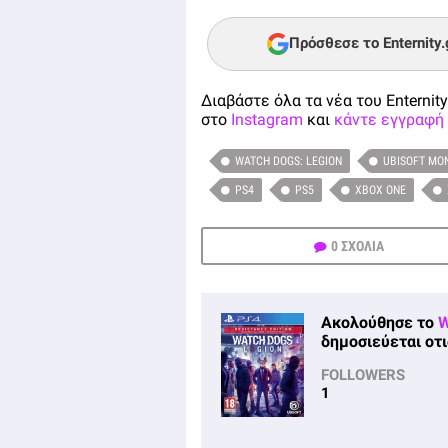
Πρόσθεσε το Enternity
Διαβάστε όλα τα νέα του Enternity
στο
Instagram
και
κάντε εγγραφή 
WATCH DOGS: LEGION
UBISOFT MO
PS4
PS5
XBOX ONE
0 ΣΧΟΛΙΑ
Ακολούθησε το
W
δημοσιεύεται οτι
FOLLOWERS
1