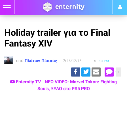
Holiday trailer για το Final
Fantasy XIV
από
Πλάτων Πέππας
16/12/15
PC
PS3
PS4
0
Enternity TV - ΝΕΟ VIDEO: Marvel Tokon: Fighting
Souls, ΞΥΛΟ στο PS5 PRO