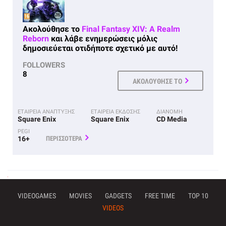
Ακολούθησε το
Final Fantasy XIV: A Realm
Reborn
και λάβε ενημερώσεις μόλις
δημοσιεύεται οτιδήποτε σχετικό με αυτό!
FOLLOWERS
8
ΑΚΟΛΟΥΘΗΣΕ ΤΟ
ΕΤΑΙΡΕΙΑ ΑΝΑΠΤΥΞΗΣ
ΕΤΑΙΡΕΙΑ ΕΚΔΟΣΗΣ
ΔΙΑΝΟΜΗ
Square Enix
Square Enix
CD Media
PEGI
16+
ΠΕΡΙΣΣΟΤΕΡΑ
VIDEOGAMES
MOVIES
GADGETS
FREE TIME
TOP 10
VIDEOS