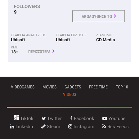
FOLLOWERS
9
ΑΚΟΛΟΥΘΗΣΕ ΤΟ
ΕΤΑΙΡΕΙΑ ΑΝΑΠΤΥΞΗΣ
ΕΤΑΙΡΕΙΑ ΕΚΔΟΣΗΣ
ΔΙΑΝΟΜΗ
Ubisoft
Ubisoft
CD Media
PEGI
18+
ΠΕΡΙΣΣΟΤΕΡΑ
VIDEOGAMES
MOVIES
GADGETS
FREE TIME
TOP 10
VIDEOS
Tiktok
Twitter
Facebook
Youtube
Linkedin
Steam
Instagram
Rss Feeds