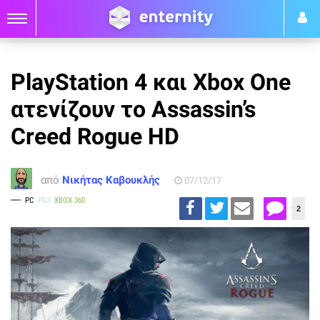
PlayStation 4 και Xbox One
ατενίζουν το Assassin’s
Creed Rogue HD
από
Νικήτας Καβουκλής
07/12/17
PC
PS3
XBOX 360
2