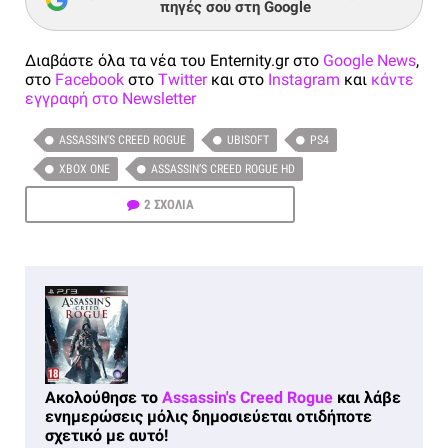
πηγές σου στη Google
Διαβάστε όλα τα νέα του Enternity.gr στο
Google News
,
στο
Facebook
στο
Twitter
και στο
Instagram
και
κάντε
εγγραφή στο Newsletter
ASSASSIN'S CREED ROGUE
UBISOFT
PS4
XBOX ONE
ASSASSIN’S CREED ROGUE HD
2 ΣΧΟΛΙΑ
Ακολούθησε το
Assassin's Creed Rogue
και λάβε
ενημερώσεις μόλις δημοσιεύεται οτιδήποτε
σχετικό με αυτό!