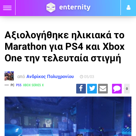
Αξιολογήθηκε ηλικιακά το
Marathon για PS4 και Xbox
One την τελευταία στιγμή
από
Ανδρίκος Πολυχρονίου
05/03
PC
PS5
XBOX SERIES X
0