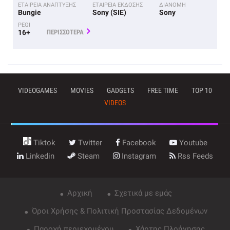
ΕΤΑΙΡΕΙΑ ΑΝΑΠΤΥΞΗΣ
ΕΤΑΙΡΕΙΑ ΕΚΔΟΣΗΣ
ΔΙΑΝΟΜΗ
Bungie
Sony (SIE)
Sony
PEGI
16+
ΠΕΡΙΣΣΟΤΕΡΑ
VIDEOGAMES
MOVIES
GADGETS
FREE TIME
TOP 10
VIDEOS
Tiktok
Twitter
Facebook
Youtube
Linkedin
Steam
Instagram
Rss Feeds
Αρχική
Σχετικά με εμάς
Όροι Χρήσης & Πολιτική Προστασίας Δεδομένων
Παροχή περιεχομένου
Χάρτης Πλοήγησης