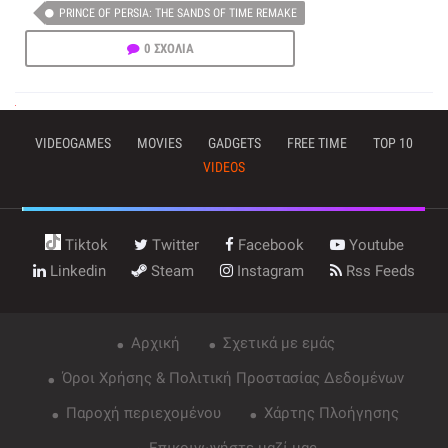
PRINCE OF PERSIA: THE SANDS OF TIME REMAKE
0 ΣΧΟΛΙΑ
VIDEOGAMES
MOVIES
GADGETS
FREE TIME
TOP 10
VIDEOS
Tiktok
Twitter
Facebook
Youtube
Linkedin
Steam
Instagram
Rss Feeds
Αρχική
Σχετικά με εμάς
Όροι Χρήσης & Πολιτική Προστασίας Δεδομένων
Παροχή περιεχομένου
Χάρτης Πλοήγησης