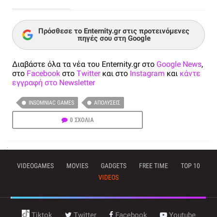
Πρόσθεσε το Enternity.gr στις προτεινόμενες
πηγές σου στη Google
Διαβάστε όλα τα νέα του Enternity.gr στο
Google News
,
στο
Facebook
στο
Twitter
και στο
Instagram
και
κάντε
εγγραφή στο Newsletter
INSOMNIAC GAMES
ΑΠΟΛΎΣΕΙΣ
0 ΣΧΟΛΙΑ
VIDEOGAMES
MOVIES
GADGETS
FREE TIME
TOP 10
VIDEOS
Tiktok
Twitter
Facebook
Youtube