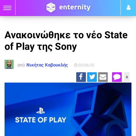
Ανακοινώθηκε το νέο State
of Play της Sony
από
Νικήτας Καβουκλής
03/06/25
0