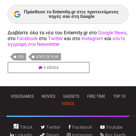
Πρόσθεσε το Enternity.gr στις προτεινόμενες
πηγές σου στη Google
Διαβάστε όλα τα νέα του Enternity.gr στο
Google News
,
στο
Facebook
στο
Twitter
και στο
Instagram
και
κάντε
εγγραφή στο Newsletter
PS5
STATE OF PLAY
0 ΣΧΟΛΙΑ
VIDEOGAMES
MOVIES
GADGETS
FREE TIME
TOP 10
VIDEOS
Tiktok
Twitter
Facebook
Youtube
Linkedin
Steam
Instagram
Rss Feeds