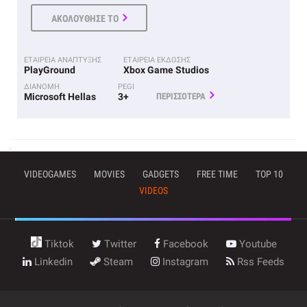
ΑΚΟΛΟΥΘΗΣΕ ΤΟ
ΕΤΑΙΡΕΙΑ ΑΝΑΠΤΥΞΗΣ
ΕΤΑΙΡΕΙΑ ΕΚΔΟΣΗΣ
PlayGround
Xbox Game Studios
ΔΙΑΝΟΜΗ
PEGI
Microsoft Hellas
3+
ΠΕΡΙΣΣΟΤΕΡΑ
VIDEOGAMES
MOVIES
GADGETS
FREE TIME
TOP 10
VIDEOS
Tiktok
Twitter
Facebook
Youtube
Linkedin
Steam
Instagram
Rss Feeds