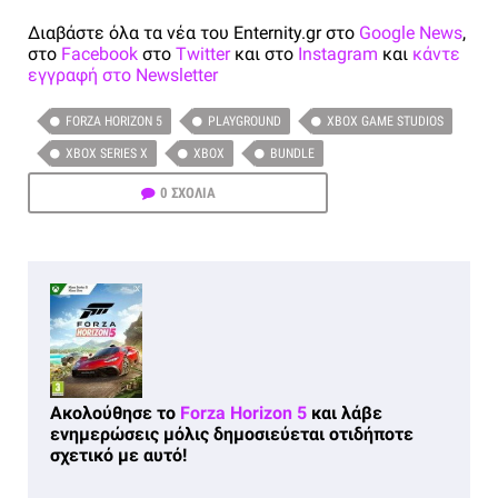
Διαβάστε όλα τα νέα του Enternity.gr στο
Google News
,
στο
Facebook
στο
Twitter
και στο
Instagram
και
κάντε
εγγραφή στο Newsletter
FORZA HORIZON 5
PLAYGROUND
XBOX GAME STUDIOS
XBOX SERIES X
XBOX
BUNDLE
0 ΣΧΟΛΙΑ
Ακολούθησε το
Forza Horizon 5
και λάβε
ενημερώσεις μόλις δημοσιεύεται οτιδήποτε
σχετικό με αυτό!