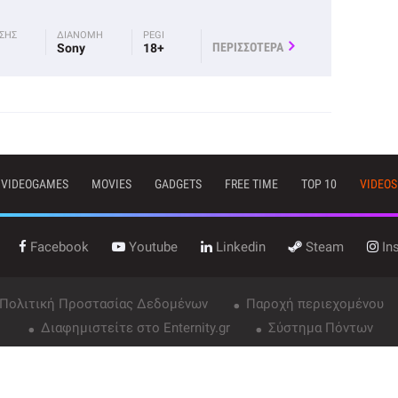
ΟΣΗΣ
ΔΙΑΝΟΜΗ
PEGI
ΠΕΡΙΣΣΟΤΕΡΑ
Sony
18+
VIDEOGAMES
MOVIES
GADGETS
FREE TIME
TOP 10
VIDEOS
Facebook
Youtube
Linkedin
Steam
In
 Πολιτική Προστασίας Δεδομένων
Παροχή περιεχομένου
Διαφημιστείτε στο Enternity.gr
Σύστημα Πόντων