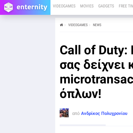
VIDEOGAMES
MOVIES
GADGETS
FREE TI
VIDEOGAMES
NEWS
από
Ανδρίκος Πολυχρονίου
02/06/25
PC
PS4
PS5
XBOX ONE
XBOX SERIES X
Call of Duty:
Η κυκλοφορία της Season 4 στο Call of Duty: Black
Ops 6 συνοδεύτηκε από μια εξαιρετικά αμφιλεγόμενη
αλλαγή: η Activision πρόσθεσε εμφανείς διαφημίσεις
σας δείχνει 
για bundles και premium skins απευθείας στα μενού
επιλογής όπλων και στη σελίδα των Events!
microtransac
όπλων!
από
Ανδρίκος Πολυχρονίου