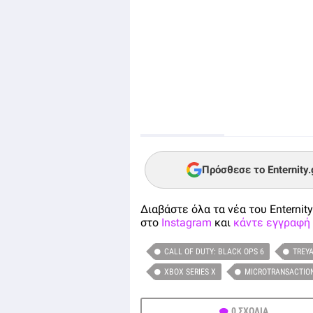
Πρόσθεσε το Enternity
Διαβάστε όλα τα νέα του Enternity
στο
Instagram
και
κάντε εγγραφή 
CALL OF DUTY: BLACK OPS 6
TREY
XBOX SERIES X
MICROTRANSACTIO
0 ΣΧΟΛΙΑ