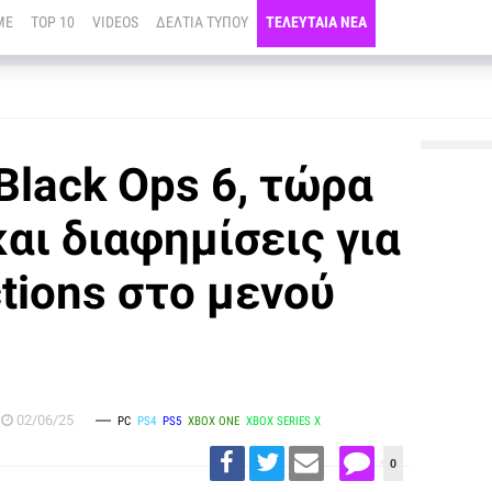
ME
TOP 10
VIDEOS
ΔΕΛΤΙΑ ΤΥΠΟΥ
ΤΕΛΕΥΤΑΙΑ ΝΕΑ
 Black Ops 6, τώρα
και διαφημίσεις για
tions στο μενού
02/06/25
PC
PS4
PS5
XBOX ONE
XBOX SERIES X
0