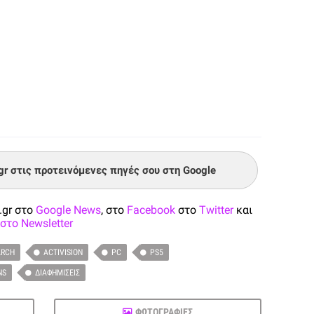
.gr στις προτεινόμενες πηγές σου στη Google
.gr στο
Google News
, στο
Facebook
στο
Twitter
και
στο Newsletter
ARCH
ACTIVISION
PC
PS5
NS
ΔΙΑΦΗΜΊΣΕΙΣ
ΦΩΤΟΓΡΑΦΙΕΣ