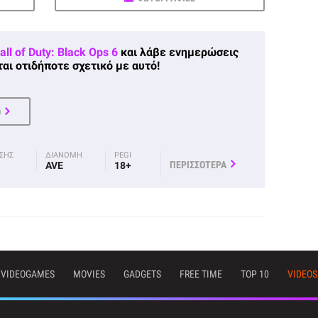
all of Duty: Black Ops 6
και λάβε ενημερώσεις
αι οτιδήποτε σχετικό με αυτό!
Ο
ΟΣΗΣ
ΔΙΑΝΟΜΗ
PEGI
ΠΕΡΙΣΣΟΤΕΡΑ
AVE
18+
VIDEOGAMES
MOVIES
GADGETS
FREE TIME
TOP 10
VIDEOS