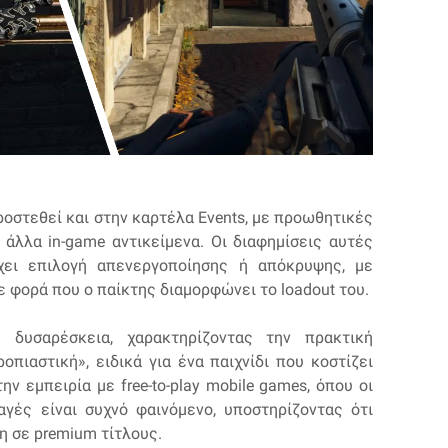
ροστεθεί και στην καρτέλα Events, με προωθητικές
ι άλλα in-game αντικείμενα. Οι διαφημίσεις αυτές
χει επιλογή απενεργοποίησης ή απόκρυψης, με
 φορά που ο παίκτης διαμορφώνει το loadout του.
 δυσαρέσκεια, χαρακτηρίζοντας την πρακτική
ροπιαστική», ειδικά για ένα παιχνίδι που κοστίζει
ην εμπειρία με free-to-play mobile games, όπου οι
αγές είναι συχνό φαινόμενο, υποστηρίζοντας ότι
η σε premium τίτλους.