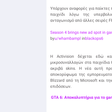
Υπάρχουν αναφορές για παίκτες 
παιχνίδι λόγω της υπερβολι
ανταγωνισμό από άλλες σειρές F
Season 4 brings new ad spot in g
by
u/whambampl
in
blackops6
Η Activision δέχεται εδώ κα
μικροσυναλλαγών στα παιχνίδια Ca
ακριβά skins. Η νέα αυτή πρ
αποκορύφωμα της εμπορευματοπο
Blizzard από τη Microsoft και 
επιδόσεων.
GTA 6: Αποκαλυπτήρια για το ga