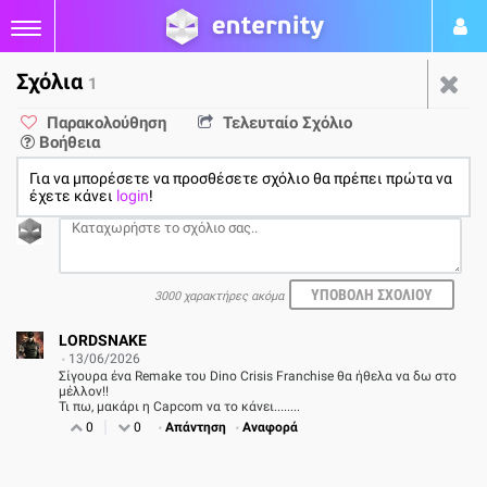
Σχόλια
1
Capcom: Βλέποντας την
Παρακολούθηση
Τελευταίο Σχόλιο
Βοήθεια
επιτυχία των τελευταίων
Για να μπορέσετε να προσθέσετε σχόλιο θα πρέπει πρώτα να
ετών, επικεντρώνεται στα
έχετε κάνει
login
!
IP της
3000 χαρακτήρες ακόμα
από
Μάνος Μαριδάκης
12/06
LORDSNAKE
13/06/2026
1
Σίγουρα ένα Remake του Dino Crisis Franchise θα ήθελα να δω στο
μέλλον!!
Τι πω, μακάρι η Capcom να το κάνει........
0
0
Απάντηση
Αναφορά