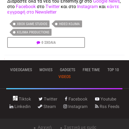
Διαβάστε όλα τα νέα του Enternity.gr στο
Google News
,
στο
Facebook
στο
Twitter
και στο
Instagram
και
κάντε
εγγραφή στο Newsletter
XBOX GAME STUDIOS
HIDEO KOJIMA
KOJIMA PRODUCTIONS
0 ΣΧΟΛΙΑ
VIDEOGAMES
MOVIES
GADGETS
FREE TIME
TOP 10
VIDEOS
Tiktok
Twitter
Facebook
Youtube
Linkedin
Steam
Instagram
Rss Feeds
Αρχική
Σχετικά με εμάς