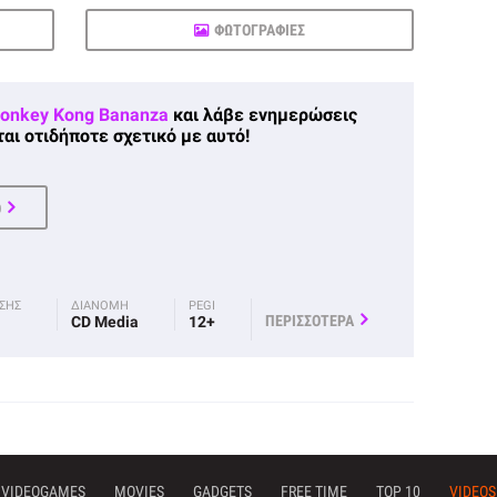
ΦΩΤΟΓΡΑΦΙΕΣ
onkey Kong Bananza
και λάβε ενημερώσεις
αι οτιδήποτε σχετικό με αυτό!
Ο
ΟΣΗΣ
ΔΙΑΝΟΜΗ
PEGI
ΠΕΡΙΣΣΟΤΕΡΑ
CD Media
12+
VIDEOGAMES
MOVIES
GADGETS
FREE TIME
TOP 10
VIDEOS