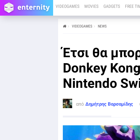
VIDEOGAMES
MOVIES
GADGETS
FREE TI
VIDEOGAMES
NEWS
από
Δημήτρης Βαρσαμίδης
19/06/25
NINTENDO SWITCH 2
Έτσι θα μπορ
Η Nintendo ανακοίνωσε το Donkey Kong Bananza ως
έναν από τους μεγάλους αποκλειστικούς τίτλους για
το Switch 2, όμως υπάρχει μια αναπάντεχη έκπληξη:
Donkey Kong
το παιχνίδι μπορεί να παιχτεί και στο Nintendo Switch
1.
Nintendo Swi
από
Δημήτρης Βαρσαμίδης