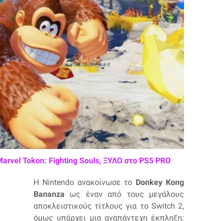
Marvel Tokon: Fighting Souls, ΞΥΛΟ στο PS5 PRO
Η Nintendo ανακοίνωσε το
Donkey Kong
Bananza
ως έναν από τους μεγάλους
αποκλειστικούς τίτλους για το Switch 2,
όμως υπάρχει μια αναπάντεχη έκπληξη: