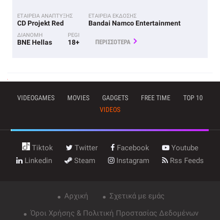
ΕΤΑΙΡΕΙΑ ΑΝΑΠΤΥΞΗΣ
ΕΤΑΙΡΕΙΑ ΕΚΔΟΣΗΣ
CD Projekt Red
Bandai Namco Entertainment
ΔΙΑΝΟΜΗ
PEGI
BNE Hellas
18+
ΠΕΡΙΣΣΟΤΕΡΑ
VIDEOGAMES
MOVIES
GADGETS
FREE TIME
TOP 10
VIDEOS
Tiktok
Twitter
Facebook
Youtube
Linkedin
Steam
Instagram
Rss Feeds
Αρχική
Σχετικά με εμάς
Όροι Χρήσης & Πολιτική Προστασίας Δεδομένων