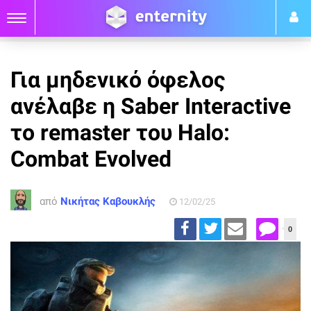
Για μηδενικό όφελος
ανέλαβε η Saber Interactive
το remaster του Halo:
Combat Evolved
από
Νικήτας Καβουκλής
12/02/25
0