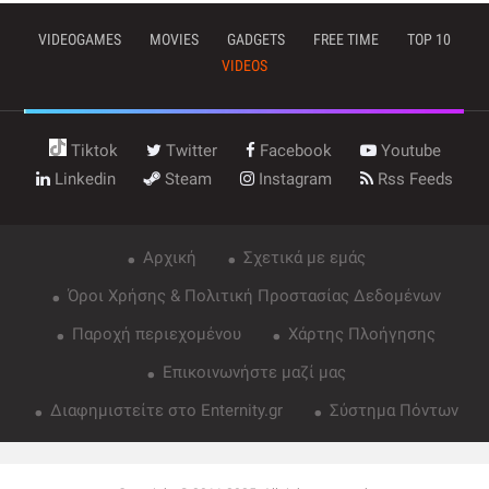
VIDEOGAMES
MOVIES
GADGETS
FREE TIME
TOP 10
VIDEOS
Tiktok
Twitter
Facebook
Youtube
Linkedin
Steam
Instagram
Rss Feeds
Αρχική
Σχετικά με εμάς
Όροι Χρήσης & Πολιτική Προστασίας Δεδομένων
Παροχή περιεχομένου
Χάρτης Πλοήγησης
Επικοινωνήστε μαζί μας
Διαφημιστείτε στο Enternity.gr
Σύστημα Πόντων