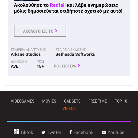
Ακολούθησε το
Redfall
και λάβε ενημερώσεις
μόλις δημοσιεύεται οτιδήποτε σχετικό με αυτό!
ΑΚΟΛΟΥΘΗΣΕ ΤΟ
ΕΤΑΙΡΕΙΑ ΑΝΑΠΤΥΞΗΣ
ΕΤΑΙΡΕΙΑ ΕΚΔΟΣΗΣ
Arkane Studios
Bethesda Softworks
ΔΙΑΝΟΜΗ
PEGI
AVE
18+
ΠΕΡΙΣΣΟΤΕΡΑ
VIDEOGAMES
MOVIES
GADGETS
FREE TIME
TOP 10
VIDEOS
Tiktok
Twitter
Facebook
Youtube