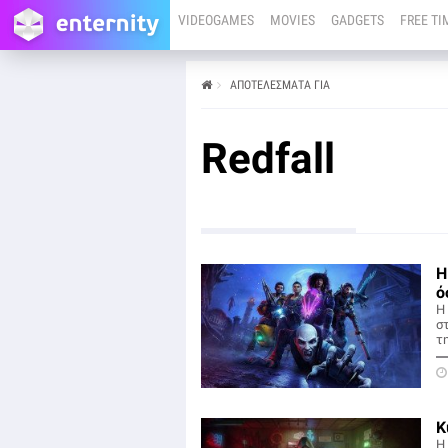
VIDEOGAMES
MOVIES
GADGETS
FREE TI
ΑΠΟΤΕΛΕΣΜΑΤΑ ΓΙΑ
Redfall
H
ό
Η
σ
τη
Κ
Η