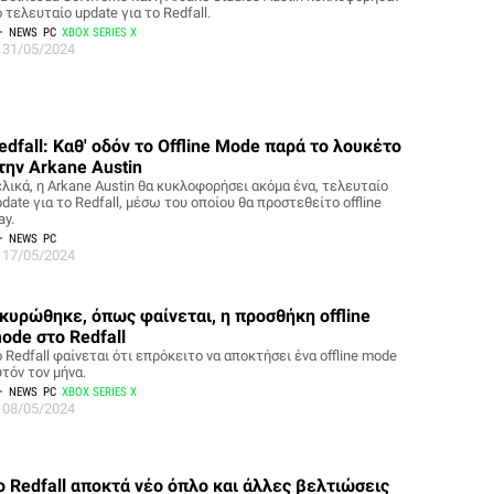
 τελευταίο update για το Redfall.
NEWS
PC
XBOX SERIES X
31/05/2024
edfall: Καθ' οδόν το Offline Mode παρά το λουκέτο
την Arkane Austin
ελικά, η Arkane Austin θα κυκλοφορήσει ακόμα ένα, τελευταίο
date για το Redfall, μέσω του οποίου θα προστεθείτο offline
ay.
NEWS
PC
17/05/2024
κυρώθηκε, όπως φαίνεται, η προσθήκη offline
ode στο Redfall
 Redfall φαίνεται ότι επρόκειτο να αποκτήσει ένα offline mode
τόν τον μήνα.
NEWS
PC
XBOX SERIES X
08/05/2024
ο Redfall αποκτά νέο όπλο και άλλες βελτιώσεις