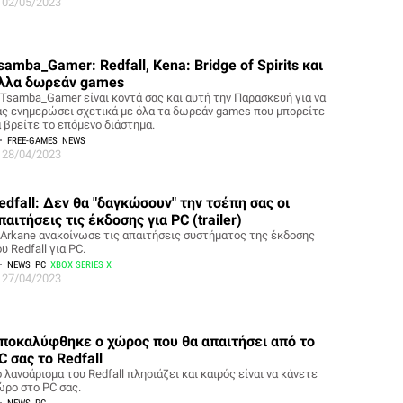
02/05/2023
samba_Gamer: Redfall, Kena: Bridge of Spirits και
λλα δωρεάν games
 Tsamba_Gamer είναι κοντά σας και αυτή την Παρασκευή για να
ας ενημερώσει σχετικά με όλα τα δωρεάν games που μπορείτε
α βρείτε το επόμενο διάστημα.
FREE-GAMES
NEWS
28/04/2023
edfall: Δεν θα "δαγκώσουν" την τσέπη σας οι
παιτήσεις τις έκδοσης για PC (trailer)
 Arkane ανακοίνωσε τις απαιτήσεις συστήματος της έκδοσης
υ Redfall για PC.
NEWS
PC
XBOX SERIES X
27/04/2023
ποκαλύφθηκε ο χώρος που θα απαιτήσει από το
C σας το Redfall
 λανσάρισμα του Redfall πλησιάζει και καιρός είναι να κάνετε
ώρο στο PC σας.