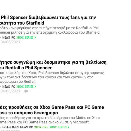
 Phil Spencer διαβεβαιώνει τους fans για την
οιότητα του Starfield
φότου αναφέρθηκε στο τι πήγε στραβά με το Redfall, o Phil
pencer μίλησε για την επερχόμενη κυκλοφορία του Starfield.
NEWS
PC
XBOX SERIES X
04/05/2023
ήτησε συγγνώμη και δεσμεύτηκε για τη βελτίωση
ου Redfall ο Phil Spencer
 επικεφαλής του Xbox, Phil Spencer δηλώνει απογοητευμένος,
όγω των αντιδράσεων του κοινού και των κριτικών στο
νσάρισμα του Redfall.
NEWS
PC
XBOX SERIES X
04/05/2023
1
έες προσθήκες σε Xbox Game Pass και PC Game
ass το επόμενο δεκαήμερο
έες προσθήκες για το πρώτο δεκαήμερο του Μαΐου σε Xbox
ame Pass και PC Game Pass ανακοίνωσε η Microsoft.
FREE-GAMES
NEWS
PC
XBOX ONE
XBOX SERIES X