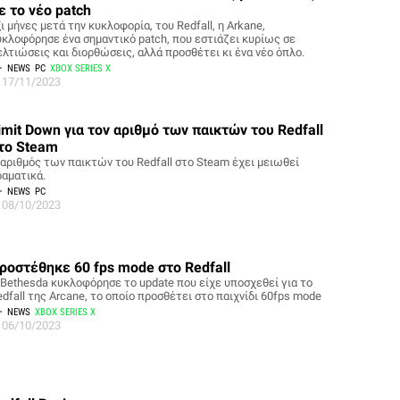
ε το νέο patch
ι μήνες μετά την κυκλοφορία, του Redfall, η Arkane,
υκλοφόρησε ένα σημαντικό patch, που εστιάζει κυρίως σε
ελτιώσεις και διορθώσεις, αλλά προσθέτει κι ένα νέο όπλο.
NEWS
PC
XBOX SERIES X
17/11/2023
imit Down για τον αριθμό των παικτών του Redfall
το Steam
 αριθμός των παικτών του Redfall στο Steam έχει μειωθεί
ραματικά.
NEWS
PC
08/10/2023
ροστέθηκε 60 fps mode στο Redfall
 Bethesda κυκλοφόρησε το update που είχε υποσχεθεί για το
dfall της Arcane, το οποίο προσθέτει στο παιχνίδι 60fps mode
NEWS
XBOX SERIES X
06/10/2023