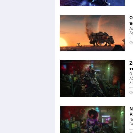
Ο
π
Α
S
Ζ
τ
Ο
λ
λα
Ν
P
Ν
G