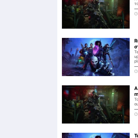
το
R
σ
Τ
up
pl
Α
m
To
αυ
Τ