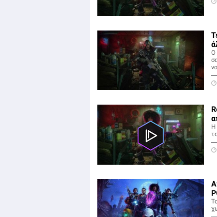
T
ά
O
σ
ν
R
α
H
το
Α
P
Το
χ