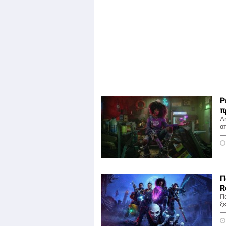
Ρ
π
Δ
α
Π
R
Πα
ξ