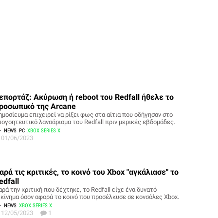
επορτάζ: Ακύρωση ή reboot του Redfall ήθελε το
ροσωπικό της Arcane
ημοσίευμα επιχειρεί να ρίξει φως στα αίτια που οδήγησαν στο
πογοητευτικό λανσάρισμα του Redfall πριν μερικές εβδομάδες.
NEWS
PC
XBOX SERIES X
01/06/2023
αρά τις κριτικές, το κοινό του Xbox "αγκάλιασε" το
edfall
ρά την κριτική που δέχτηκε, το Redfall είχε ένα δυνατό
εκίνημα όσον αφορά το κοινό που προσέλκυσε σε κονσόλες Xbox.
NEWS
XBOX SERIES X
12/05/2023
1