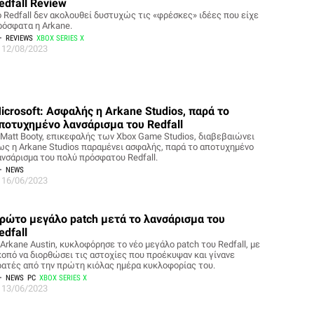
edfall Review
o Redfall δεν ακολουθεί δυστυχώς τις «φρέσκες» ιδέες που είχε
ρόσφατα η Arkane.
REVIEWS
XBOX SERIES X
12/08/2023
icrosoft: Ασφαλής η Arkane Studios, παρά το
ποτυχημένο λανσάρισμα του Redfall
 Matt Booty, επικεφαλής των Xbox Game Studios, διαβεβαιώνει
ως η Arkane Studios παραμένει ασφαλής, παρά το αποτυχημένο
ανσάρισμα του πολύ πρόσφατου Redfall.
NEWS
16/06/2023
ρώτο μεγάλο patch μετά το λανσάρισμα του
edfall
Arkane Austin, κυκλοφόρησε το νέο μεγάλο patch του Redfall, με
κοπό να διορθώσει τις αστοχίες που προέκυψαν και γίνανε
ρατές από την πρώτη κιόλας ημέρα κυκλοφορίας του.
NEWS
PC
XBOX SERIES X
13/06/2023