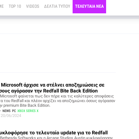
ME
TOP 10
VIDEOS
ΔΕΛΤΙΑ ΤΥΠΟΥ
ΤΕΛΕΥΤΑΙΑ ΝΕΑ
 Microsoft άρχισε να στέλνει αποζημιώσεις σε
σους αγόρασαν την Redfall Bite Back Edition
 Microsoft φαίνεται πως δεν πήρε και τις καλύτερες αποφάσεις
τα του Redfall και πλέον αρχίζει να αποζημιώνει όσους αγόρασαν
ν premium Bite Back Edition.
NEWS
PC
XBOX SERIES X
20/06/2024
υκλοφόρησε το τελευταίο update για το Redfall
 Bethesda Softworks και η Arcane Studios Austin κυκλοφόρησαν