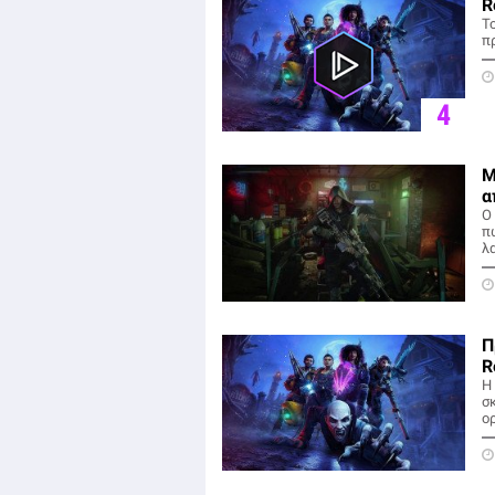
R
T
π
4
M
α
Ο
π
λ
Π
R
Η 
σ
ο