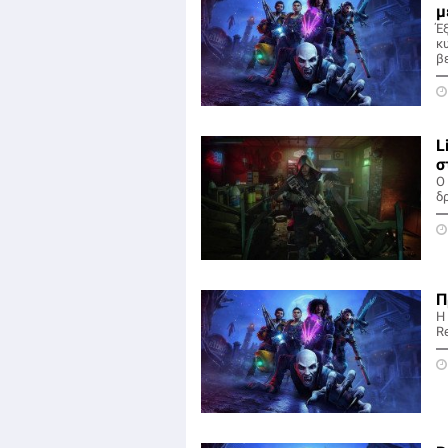
μ
Έξ
κ
β
L
σ
Ο
δ
Π
Η
Re