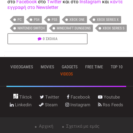
στο
Facebook
στο
Twitter
και στο
Instagram
και
κάντε
εγγραφή στο Newsletter
PC
PS4
PS5
XBOX ONE
XBOX SERIES X
NINTENDO SWITCH
MINECRAFT DUNGEONS
XBOX SERIES S
0 ΣΧΟΛΙΑ
VIDEOGAMES
MOVIES
GADGETS
FREE TIME
TOP 10
VIDEOS
Tiktok
Twitter
Facebook
Youtube
Linkedin
Steam
Instagram
Rss Feeds
Αρχική
Σχετικά με εμάς