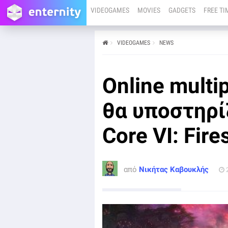
VIDEOGAMES
MOVIES
GADGETS
FREE TI
VIDEOGAMES
NEWS
από
Νικήτας Καβουκλής
24/07/23
PC
PS4
PS5
XBOX ONE
XBOX SERIES X
Online multi
Το Armored Core 6: Fires of Rubicon της FromSoftware
αναμένεται να υποστηρίζει online multiplayer έξι
παικτών.
θα υποστηρί
Core VI: Fire
από
Νικήτας Καβουκλής