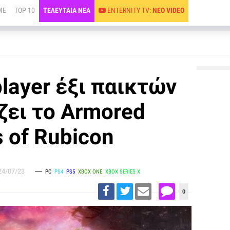
ME
TOP 10
ΤΕΛΕΥΤΑΙΑ ΝΕΑ
ENTERNITY TV:
ΝΕΟ VIDEO
player έξι παικτών
ζει το Armored
s of Rubicon
24/07/23
PC
PS4
PS5
XBOX ONE
XBOX SERIES X
0