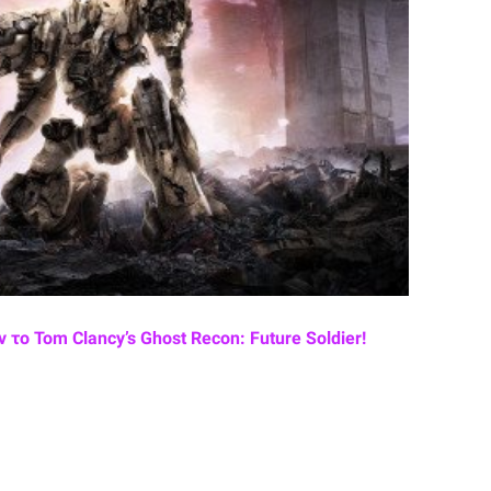
το Tom Clancy’s Ghost Recon: Future Soldier!