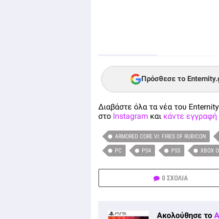
Πρόσθεσε το Enternity
Διαβάστε όλα τα νέα του Enternity
στο
Instagram
και
κάντε εγγραφή 
ARMORED CORE VI: FIRES OF RUBICON
PC
PS4
PS5
XBOX 
0 ΣΧΟΛΙΑ
Ακολούθησε το
A