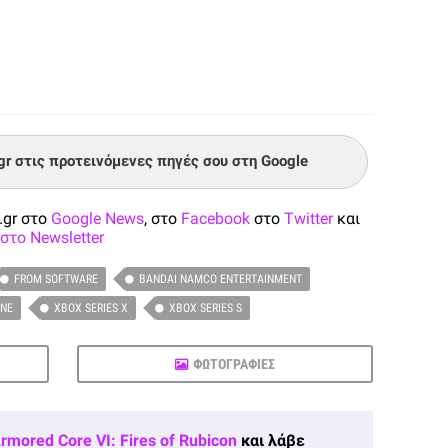
.gr στις προτεινόμενες πηγές σου στη Google
.gr στο
Google News
, στο
Facebook
στο
Twitter
και
στο Newsletter
FROM SOFTWARE
BANDAI NAMCO ENTERTAINMENT
ONE
XBOX SERIES X
XBOX SERIES S
ΦΩΤΟΓΡΑΦΙΕΣ
rmored Core VI: Fires of Rubicon
και λάβε