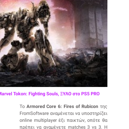
Marvel Tokon: Fighting Souls, ΞΥΛΟ στο PS5 PRO
Το
Armored Core 6: Fires of Rubicon
της
FromSoftware αναμένεται να υποστηρίζει
online multiplayer έξι παικτών, οπότε θα
πρέπει να αναμένετε matches 3 vs 3. Η