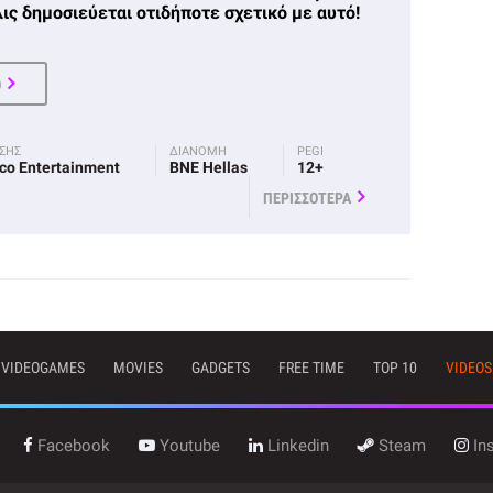
ις δημοσιεύεται οτιδήποτε σχετικό με αυτό!
Ο
ΟΣΗΣ
ΔΙΑΝΟΜΗ
PEGI
co Entertainment
BNE Hellas
12+
ΠΕΡΙΣΣΟΤΕΡΑ
VIDEOGAMES
MOVIES
GADGETS
FREE TIME
TOP 10
VIDEOS
Facebook
Youtube
Linkedin
Steam
In