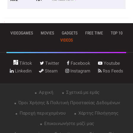
VIDEOGAMES
MOVIES
GADGETS
FREE TIME
TOP 10
VIDEOS
Tiktok
Twitter
Facebook
Youtube
Linkedin
Steam
Instagram
Rss Feeds
Αρχική
Σχετικά με εμάς
Όροι Χρήσης & Πολιτική Προστασίας Δεδομένων
Παροχή περιεχομένου
Χάρτης Πλοήγησης
Επικοινωνήστε μαζί μας