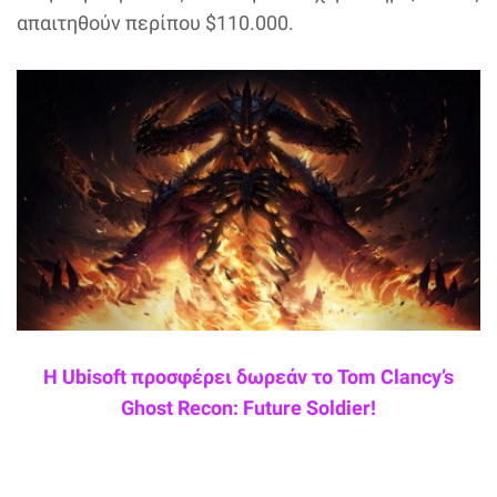
απαιτηθούν περίπου $110.000.
Η Ubisoft προσφέρει δωρεάν το Tom Clancy’s
Ghost Recon: Future Soldier!