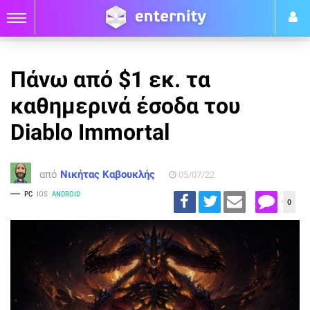
Πάνω από $1 εκ. τα
καθημερινά έσοδα του
Diablo Immortal
από
Νικήτας Καβουκλής
05/07/22
PC
IOS
ANDROID
0