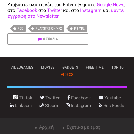
Διαβάστε όλα τα νέα του Enternity.gr στο
Google News
,
στο
Facebook
στο
Twitter
και στο
Instagram
και
κάντε
εγγραφή στο Newsletter
PS5
PLAYSTATION VR2
PS VR2
0 ΣΧΟΛΙΑ
VIDEOGAMES
MOVIES
GADGETS
FREE TIME
TOP 10
VIDEOS
Tiktok
Twitter
Facebook
Youtube
Linkedin
Steam
Instagram
Rss Feeds
Αρχική
Σχετικά με εμάς