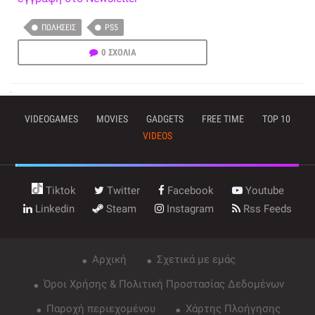
ΠΩΛΉΣΕΙΣ
PS5
0 ΣΧΟΛΙΑ
VIDEOGAMES
MOVIES
GADGETS
FREE TIME
TOP 10
VIDEOS
Tiktok
Twitter
Facebook
Youtube
Linkedin
Steam
Instagram
Rss Feeds
Αρχική
Σχετικά με εμάς
Όροι Χρήσης & Πολιτική Προστασίας Δεδομένων
Παροχή περιεχομένου
Χάρτης Πλοήγησης