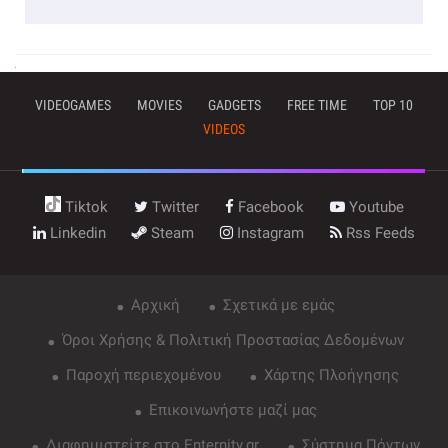
VIDEOGAMES
MOVIES
GADGETS
FREE TIME
TOP 10
VIDEOS
Tiktok
Twitter
Facebook
Youtube
Linkedin
Steam
Instagram
Rss Feeds
Αρχική
Σχετικά με εμάς
Όροι Χρήσης & Πολιτική Προστασίας Δεδομένων
Παροχή περιεχομένου
Χάρτης Πλοήγησης
Επικοινωνήστε μαζί μας
Διαφημιστείτε στο Enternity.gr
Σύστημα Πόντων