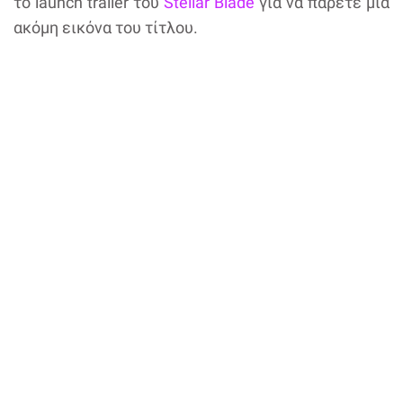
το launch trailer του
Stellar Blade
για να πάρετε μια
ακόμη εικόνα του τίτλου.