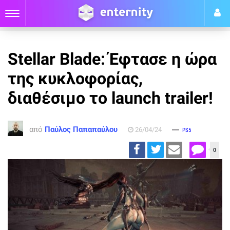
Stellar Blade: Έφτασε η ώρα
της κυκλοφορίας,
διαθέσιμο το launch trailer!
από
Παύλος Παπαπαύλου
26/04/24
PS5
0