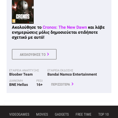
Ακολούθησε το
Cronos: The New Dawn
και λάβε
ενημερώσεις μόλις δημοσιεύεται οτιδήποτε
σχετικό με αυτό!
ΑΚΟΛΟΥΘΗΣΕ ΤΟ
ΕΤΑΙΡΕΙΑ ΑΝΑΠΤΥΞΗΣ
ΕΤΑΙΡΕΙΑ ΕΚΔΟΣΗΣ
Bloober Team
Bandai Namco Entertainment
ΔΙΑΝΟΜΗ
PEGI
BNE Hellas
16+
ΠΕΡΙΣΣΟΤΕΡΑ
VIDEOGAMES
MOVIES
GADGETS
FREE TIME
TOP 10