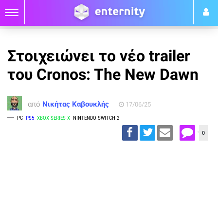
Στοιχειώνει το νέο trailer
του Cronos: The New Dawn
από
Νικήτας Καβουκλής
17/06/25
PC
PS5
XBOX SERIES X
NINTENDO SWITCH 2
0