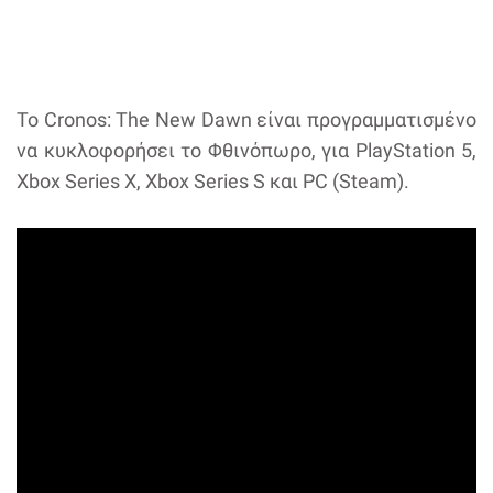
Το Cronos: The New Dawn είναι προγραμματισμένο
να κυκλοφορήσει το Φθινόπωρο, για PlayStation 5,
Xbox Series X, Xbox Series S και PC (Steam).