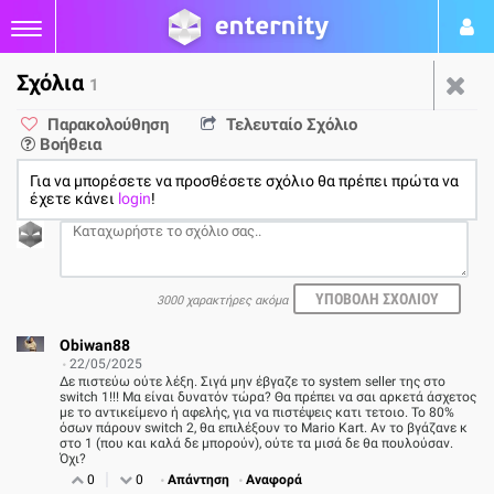
Σχόλια
1
Το Mario Kart World αρχικά
Παρακολούθηση
Τελευταίο Σχόλιο
Βοήθεια
προοριζόταν για το πρώτο
Για να μπορέσετε να προσθέσετε σχόλιο θα πρέπει πρώτα να
Nintendo Switch
έχετε κάνει
login
!
από
Παναγιώτης Πετρόπουλος
22/05/25
3000 χαρακτήρες ακόμα
1
Obiwan88
22/05/2025
Δε πιστεύω ούτε λέξη. Σιγά μην έβγαζε το system seller της στο
switch 1!!! Μα είναι δυνατόν τώρα? Θα πρέπει να σαι αρκετά άσχετος
με το αντικείμενο ή αφελής, για να πιστέψεις κατι τετοιο. Το 80%
όσων πάρουν switch 2, θα επιλέξουν το Mario Kart. Αν το βγάζανε κ
στο 1 (που και καλά δε μπορούν), ούτε τα μισά δε θα πουλούσαν.
Όχι?
0
0
Απάντηση
Αναφορά