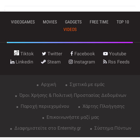
VIDEOGAMES
MOVIES
GADGETS
FREE TIME
TOP 10
VIDEOS
Tiktok
Twitter
Facebook
Youtube
Linkedin
Steam
Instagram
Rss Feeds
Αρχική
Σχετικά με εμάς
Όροι Χρήσης & Πολιτική Προστασίας Δεδομένων
Παροχή περιεχομένου
Χάρτης Πλοήγησης
Επικοινωνήστε μαζί μας
Διαφημιστείτε στο Enternity.gr
Σύστημα Πόντων