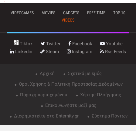
VIDEOGAMES
MOVIES
GADGETS
FREE TIME
TOP 10
VIDEOS
Tiktok
Twitter
Facebook
Youtube
Linkedin
Steam
Instagram
Rss Feeds
Αρχική
Σχετικά με εμάς
Όροι Χρήσης & Πολιτική Προστασίας Δεδομένων
Παροχή περιεχομένου
Χάρτης Πλοήγησης
Επικοινωνήστε μαζί μας
Διαφημιστείτε στο Enternity.gr
Σύστημα Πόντων