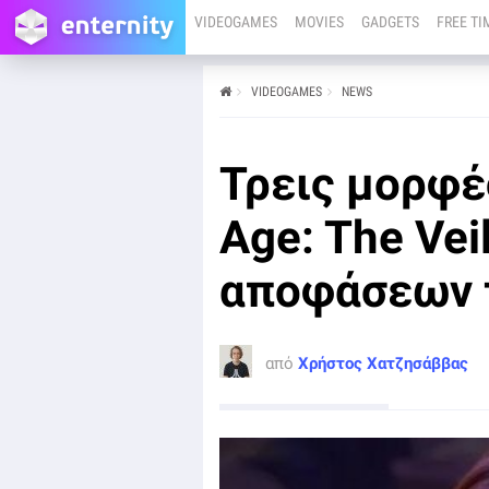
VIDEOGAMES
MOVIES
GADGETS
FREE TI
VIDEOGAMES
NEWS
από
Χρήστος Χατζησάββας
12/06/25
PC
PS5
XBOX SERIES X
Τρεις μορφέ
Το Dragon Age: The Veilguard απέσπασε καλές
κριτικές, όμως οι πωλήσεις ήταν απογοητευτικές.
Age: The Vei
αποφάσεων τ
από
Χρήστος Χατζησάββας