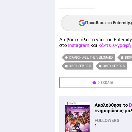
Πρόσθεσε το Enternity
Διαβάστε όλα τα νέα του Enternity
στο
Instagram
και
κάντε εγγραφή 
DRAGON AGE: THE VEILGUARD
BIO
XBOX SERIES X
XBOX SERIES S
0 ΣΧΟΛΙΑ
Ακολούθησε το
D
ενημερώσεις μόλ
FOLLOWERS
1