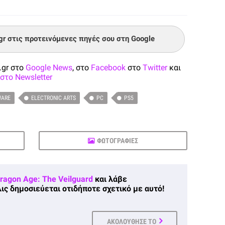
.gr στις προτεινόμενες πηγές σου στη Google
.gr στο
Google News
, στο
Facebook
στο
Twitter
και
στο Newsletter
WARE
ELECTRONIC ARTS
PC
PS5
ΦΩΤΟΓΡΑΦΙΕΣ
ragon Age: The Veilguard
και λάβε
ις δημοσιεύεται οτιδήποτε σχετικό με αυτό!
ΑΚΟΛΟΥΘΗΣΕ ΤΟ