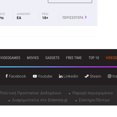
ΟΣΗΣ
ΔΙΑΝΟΜΗ
PEGI
ΠΕΡΙΣΣΟΤΕΡΑ
rts
EA
18+
VIDEOGAMES
MOVIES
GADGETS
FREE TIME
TOP 10
VIDEOS
Facebook
Youtube
Linkedin
Steam
In
 Πολιτική Προστασίας Δεδομένων
Παροχή περιεχομένου
Διαφημιστείτε στο Enternity.gr
Σύστημα Πόντων