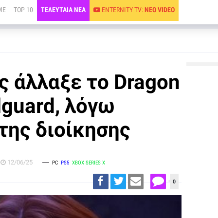
ME
TOP 10
ΤΕΛΕΥΤΑΙΑ ΝΕΑ
ENTERNITY TV:
ΝΕΟ VIDEO
ς άλλαξε το Dragon
lguard, λόγω
ης διοίκησης
12/06/25
PC
PS5
XBOX SERIES X
0